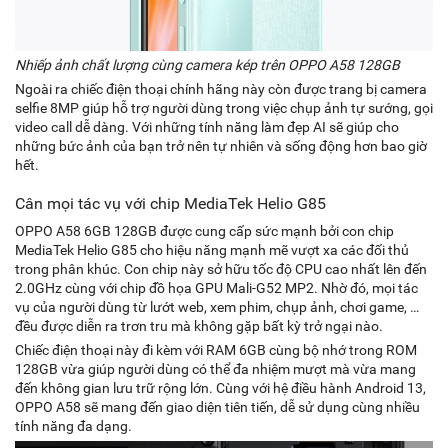
Nhiếp ảnh chất lượng cùng camera kép trên OPPO A58 128GB
Ngoài ra chiếc điện thoại chính hãng này còn được trang bị camera
selfie 8MP giúp hỗ trợ người dùng trong việc chụp ảnh tự sướng, gọi
video call dễ dàng. Với những tính năng làm đẹp AI sẽ giúp cho
những bức ảnh của bạn trở nên tự nhiên và sống động hơn bao giờ
hết.
Cân mọi tác vụ với chip MediaTek Helio G85
OPPO A58 6GB 128GB được cung cấp sức mạnh bởi con chip
MediaTek Helio G85 cho hiệu năng mạnh mẽ vượt xa các đối thủ
trong phân khúc. Con chip này sở hữu tốc độ CPU cao nhất lên đến
2.0GHz cùng với chip đồ họa GPU Mali-G52 MP2. Nhờ đó, mọi tác
vụ của người dùng từ lướt web, xem phim, chụp ảnh, chơi game, …
đều được diễn ra trơn tru mà không gặp bất kỳ trở ngại nào.
Chiếc điện thoại này đi kèm với RAM 6GB cùng bộ nhớ trong ROM
128GB vừa giúp người dùng có thể đa nhiệm mượt mà vừa mang
đến không gian lưu trữ rộng lớn. Cùng với hệ điều hành Android 13,
OPPO A58 sẽ mang đến giao diện tiên tiến, dễ sử dụng cùng nhiều
tính năng đa dạng.