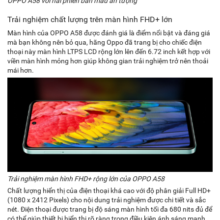
OPPO A58 với hai phiên bản màu ấn tượng
Trải nghiệm chất lượng trên màn hình FHD+ lớn
Màn hình của OPPO A58 được đánh giá là điểm nổi bật và đáng giá
mà bạn không nên bỏ qua, hãng Oppo đã trang bị cho chiếc điện
thoại này màn hình LTPS LCD rộng lớn lên đến 6.72 inch kết hợp với
viền màn hình mỏng hơn giúp không gian trải nghiệm trở nên thoải
mái hơn.
Trải nghiệm màn hình FHD+ rộng lớn của OPPO A58
Chất lượng hiển thị của điện thoại khá cao với độ phân giải Full HD+
(1080 x 2412 Pixels) cho nội dung trải nghiệm được chi tiết và sắc
nét. Điện thoại được trang bị độ sáng màn hình tối đa 680 nits đủ để
có thể giúp thiết bị hiển thị rõ ràng trong điều kiện ánh sáng mạnh.