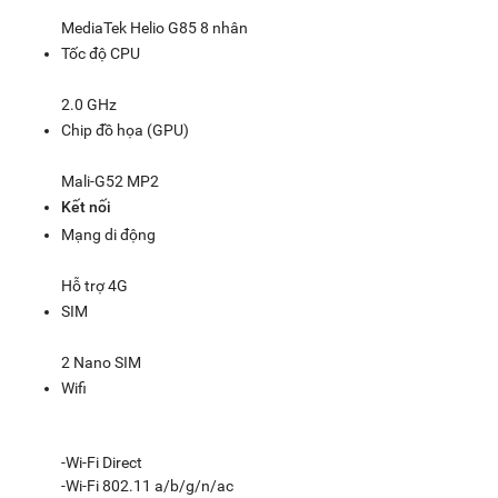
MediaTek Helio G85 8 nhân
Tốc độ CPU
2.0 GHz
Chip đồ họa (GPU)
Mali-G52 MP2
Kết nối
Mạng di động
Hỗ trợ 4G
SIM
2 Nano SIM
Wifi
-Wi-Fi Direct
-Wi-Fi 802.11 a/b/g/n/ac