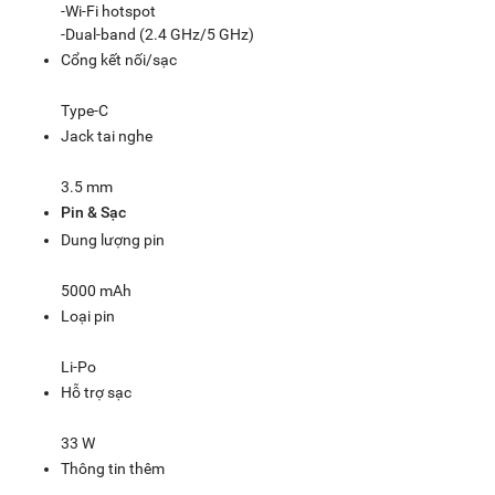
-Wi-Fi hotspot
-Dual-band (2.4 GHz/5 GHz)
Cổng kết nối/sạc
Type-C
Jack tai nghe
3.5 mm
Pin & Sạc
Dung lượng pin
5000 mAh
Loại pin
Li-Po
Hỗ trợ sạc
33 W
Thông tin thêm