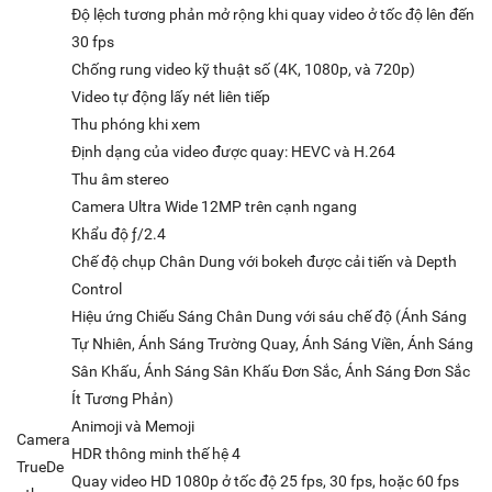
Độ lệch tương phản mở rộng khi quay video ở tốc độ lên đến
30 fps
Chống rung video kỹ thuật số (4K, 1080p, và 720p)
Video tự động lấy nét liên tiếp
Thu phóng khi xem
Định dạng của video được quay: HEVC và H.264
Thu âm stereo
Camera Ultra Wide 12MP trên cạnh ngang
Khẩu độ ƒ/2.4
Chế độ chụp Chân Dung với bokeh được cải tiến và Depth
Control
Hiệu ứng Chiếu Sáng Chân Dung với sáu chế độ (Ánh Sáng
Tự Nhiên, Ánh Sáng Trường Quay, Ánh Sáng Viền, Ánh Sáng
Sân Khấu, Ánh Sáng Sân Khấu Đơn Sắc, Ánh Sáng Đơn Sắc
Ít Tương Phản)
Animoji và Memoji
Camera
HDR thông minh thế hệ 4
TrueDe
Quay video HD 1080p ở tốc độ 25 fps, 30 fps, hoặc 60 fps