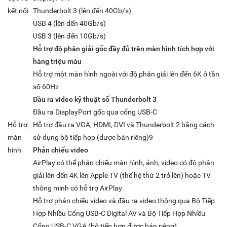
kết nối
Thunderbolt 3 (lên đến 40Gb/s)
USB 4 (lên đến 40Gb/s)
USB 3 (lên đến 10Gb/s)
Hỗ trợ độ phân giải gốc đầy đủ trên màn hình tích hợp với
hàng triệu màu
Hỗ trợ một màn hình ngoài với độ phân giải lên đến 6K ở tần
số 60Hz
Đầu ra video kỹ thuật số Thunderbolt 3
Đầu ra DisplayPort gốc qua cổng USB-C
Hỗ trợ
Hỗ trợ đầu ra VGA, HDMI, DVI và Thunderbolt 2 bằng cách
màn
sử dụng bộ tiếp hợp (được bán riêng)9
hình
Phản chiếu video
AirPlay có thể phản chiếu màn hình, ảnh, video có độ phân
giải lên đến 4K lên Apple TV (thế hệ thứ 2 trở lên) hoặc TV
thông minh có hỗ trợ AirPlay
Hỗ trợ phản chiếu video và đầu ra video thông qua Bộ Tiếp
Hợp Nhiều Cổng USB-C Digital AV và Bộ Tiếp Hợp Nhiều
Cổng USB-C VGA (bộ tiếp hợp được bán riêng)