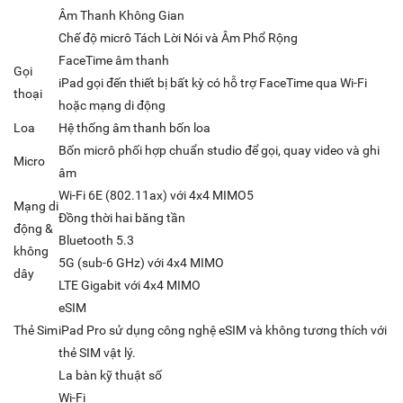
Âm Thanh Không Gian
Chế độ micrô Tách Lời Nói và Âm Phổ Rộng
FaceTime âm thanh
Gọi
iPad gọi đến thiết bị bất kỳ có hỗ trợ FaceTime qua Wi-Fi
thoại
hoặc mạng di động
Loa
Hệ thống âm thanh bốn loa
Bốn micrô phối hợp chuẩn studio để gọi, quay video và ghi
Micro
âm
Wi-Fi 6E (802.11ax) với 4x4 MIMO5
Mạng di
Đồng thời hai băng tần
động &
Bluetooth 5.3
không
5G (sub-6 GHz) với 4x4 MIMO
dây
LTE Gigabit với 4x4 MIMO
eSIM
Thẻ Sim
iPad Pro sử dụng công nghệ eSIM và không tương thích với
thẻ SIM vật lý.
La bàn kỹ thuật số
Wi-Fi