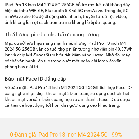
iPad Pro 13 inch M4 2024 5G 256GB hỗ trợ mọi kết nối không dây
hiện đại như WiFi 6E, Bluetooth 5.3 và 5G mmWave. Trong đó, 5G
mmWave cho tốc độ di động siêu nhanh, truyền tải dữ liệu video,
ảnh khổng lồ một cách trơn tru mà không hề bị đứt quãng.
Thời lượng pin dài nhờ tối ưu năng lượng
Mặc dù sở hữu hiệu năng mạnh mẽ, nhưng iPad Pro 13 inch M4
2024 5G 256GB vẫn có tuổi thọ pin ấn tượng nhờ viên pin 40.37Wh
lớn và chip M4 được tối ưu hóa tiết kiệm năng lượng. Nhờ đó, máy
có thể vận hành liên tục trong suốt một ngày dài làm việc văn
phòng hay giải trí.
Bảo mật Face ID đẳng cấp
Về bảo mật, iPad Pro 13 inch M4 2024 5G 256GB tích hợp Face ID -
công nghệ nhận diện khuôn mặt 3D an toàn, sử dụng quét chi tiết
khuôn mặt với cảm biến quang học và âm thanh. Face ID đã được
cải tiến để hoạt động tốt hơn khi người dùng đeo khẩu trang.
0 Đánh giá iPad Pro 13 inch M4 2024 5G - 99%