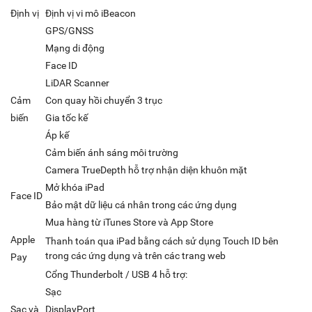
Định vị
Định vị vi mô iBeacon
GPS/GNSS
Mạng di động
Face ID
LiDAR Scanner
Cảm
Con quay hồi chuyển 3 trục
biến
Gia tốc kế
Áp kế
Cảm biến ánh sáng môi trường
Camera TrueDepth hỗ trợ nhận diện khuôn mặt
Mở khóa iPad
Face ID
Bảo mật dữ liệu cá nhân trong các ứng dụng
Mua hàng từ iTunes Store và App Store
Apple
Thanh toán qua iPad bằng cách sử dụng Touch ID bên
trong các ứng dụng và trên các trang web
Pay
Cổng Thunderbolt / USB 4 hỗ trợ:
Sạc
Sạc và
DisplayPort