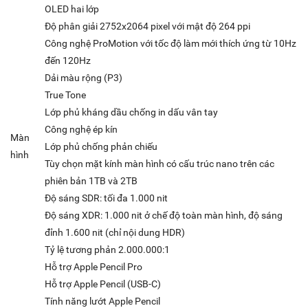
OLED hai lớp
Độ phân giải 2752x2064 pixel với mật độ 264 ppi
Công nghệ ProMotion với tốc độ làm mới thích ứng từ 10Hz
đến 120Hz
Dải màu rộng (P3)
True Tone
Lớp phủ kháng dầu chống in dấu vân tay
Công nghệ ép kín
Màn
Lớp phủ chống phản chiếu
hình
Tùy chọn mặt kính màn hình có cấu trúc nano trên các
phiên bản 1TB và 2TB
Độ sáng SDR: tối đa 1.000 nit
Độ sáng XDR: 1.000 nit ở chế độ toàn màn hình, độ sáng
đỉnh 1.600 nit (chỉ nội dung HDR)
Tỷ lệ tương phản 2.000.000:1
Hỗ trợ Apple Pencil Pro
Hỗ trợ Apple Pencil (USB‑C)
Tính năng lướt Apple Pencil