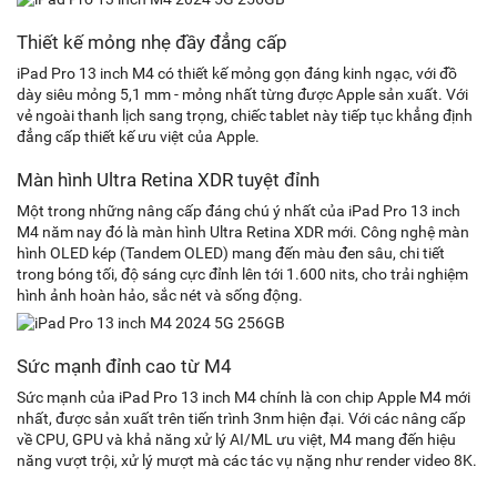
Thiết kế mỏng nhẹ đầy đẳng cấp
iPad Pro 13 inch M4 có thiết kế mỏng gọn đáng kinh ngạc, với đồ
dày siêu mỏng 5,1 mm - mỏng nhất từng được Apple sản xuất. Với
vẻ ngoài thanh lịch sang trọng, chiếc tablet này tiếp tục khẳng định
đẳng cấp thiết kế ưu việt của Apple.
Màn hình Ultra Retina XDR tuyệt đỉnh
Một trong những nâng cấp đáng chú ý nhất của iPad Pro 13 inch
M4 năm nay đó là màn hình Ultra Retina XDR mới. Công nghệ màn
hình OLED kép (Tandem OLED) mang đến màu đen sâu, chi tiết
trong bóng tối, độ sáng cực đỉnh lên tới 1.600 nits, cho trải nghiệm
hình ảnh hoàn hảo, sắc nét và sống động.
Sức mạnh đỉnh cao từ M4
Sức mạnh của iPad Pro 13 inch M4 chính là con chip Apple M4 mới
nhất, được sản xuất trên tiến trình 3nm hiện đại. Với các nâng cấp
về CPU, GPU và khả năng xử lý AI/ML ưu việt, M4 mang đến hiệu
năng vượt trội, xử lý mượt mà các tác vụ nặng như render video 8K.