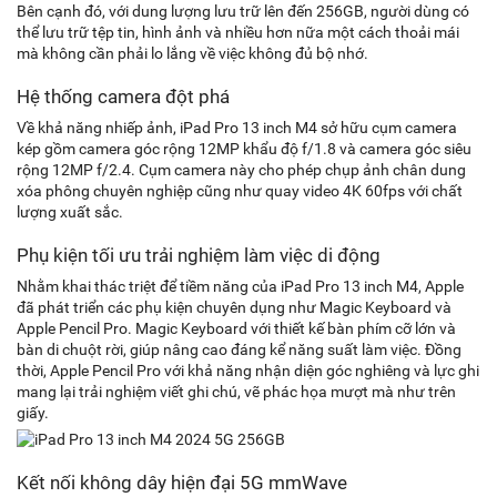
Bên cạnh đó, với dung lượng lưu trữ lên đến 256GB, người dùng có
thể lưu trữ tệp tin, hình ảnh và nhiều hơn nữa một cách thoải mái
mà không cần phải lo lắng về việc không đủ bộ nhớ.
Hệ thống camera đột phá
Về khả năng nhiếp ảnh, iPad Pro 13 inch M4 sở hữu cụm camera
kép gồm camera góc rộng 12MP khẩu độ f/1.8 và camera góc siêu
rộng 12MP f/2.4. Cụm camera này cho phép chụp ảnh chân dung
xóa phông chuyên nghiệp cũng như quay video 4K 60fps với chất
lượng xuất sắc.
Phụ kiện tối ưu trải nghiệm làm việc di động
Nhằm khai thác triệt để tiềm năng của iPad Pro 13 inch M4, Apple
đã phát triển các phụ kiện chuyên dụng như Magic Keyboard và
Apple Pencil Pro. Magic Keyboard với thiết kế bàn phím cỡ lớn và
bàn di chuột rời, giúp nâng cao đáng kể năng suất làm việc. Đồng
thời, Apple Pencil Pro với khả năng nhận diện góc nghiêng và lực ghi
mang lại trải nghiệm viết ghi chú, vẽ phác họa mượt mà như trên
giấy.
Kết nối không dây hiện đại 5G mmWave