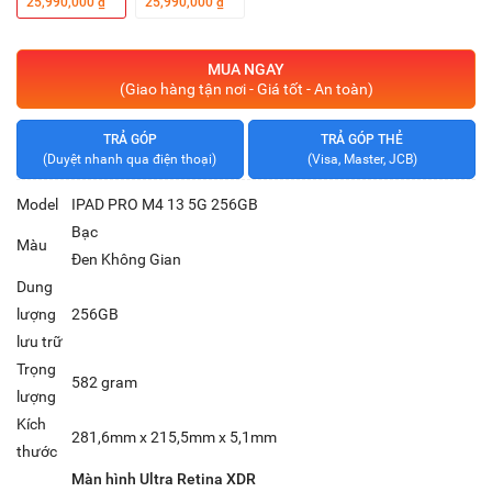
25,990,000 ₫
25,990,000 ₫
MUA NGAY
(Giao hàng tận nơi - Giá tốt - An toàn)
TRẢ GÓP
TRẢ GÓP THẺ
(Duyệt nhanh qua điện thoại)
(Visa, Master, JCB)
Model
IPAD PRO M4 13 5G 256GB
Bạc
Màu
Đen Không Gian
Dung
lượng
256GB
lưu trữ
Trọng
582 gram
lượng
Kích
281,6mm x 215,5mm x 5,1mm
thước
Màn hình Ultra Retina XDR