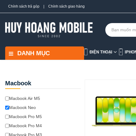
Chính sách trả góp
|
Chính sách giao hàng
DANH MỤC
ĐIỆN THOẠI
IPHO
Macbook
Macbook Air M5
Macbook Neo
Macbook Pro M5
Macbook Pro M4
Macbook Pro M3