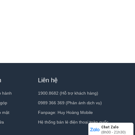
h
Liên hệ
o hành
1900.8682 (Hỗ trợ khách hàng)
 góp
0989 366 369 (Phản ánh dịch vụ)
o mật
Fanpage: Huy Hoàng Mobile
ữa
Hệ thống bán lẻ điện thoại toàn quốc
Chat Zalo
(8h00 - 21h30)