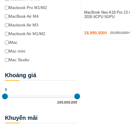
Macbook Pro M1/M2
MacBook Neo A18 Pro 13 
MacBook Air M4
2026 6CPU 5GPU
Macbook Air M3
18,990,000₫
20,990,000₫
Macbook Air M1/M2
iMac
Mac mini
Mac Studio
Khoảng giá
0
200,000,000
Khuyến mãi