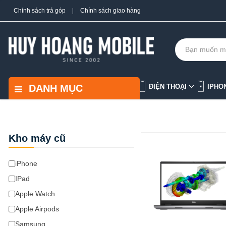
Chính sách trả góp
|
Chính sách giao hàng
DANH MỤC
ĐIỆN THOẠI
IPHO
Kho máy cũ
iPhone
IPad
Apple Watch
Apple Airpods
Samsung