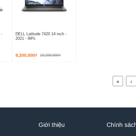
 -
DELL Latitude 7420 14 inch -
2021 - 99%
9,200,000₫
10,200,000₫
«
‹
Giới thiệu
Chính sác