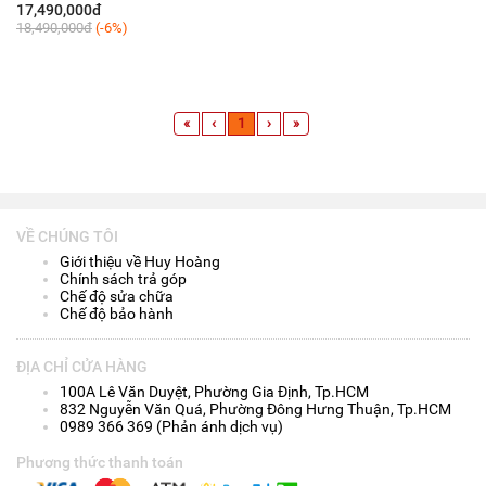
Hãng VN/A
17,490,000đ
18,490,000đ
(-6%)
«
‹
1
›
»
VỀ CHÚNG TÔI
Giới thiệu về Huy Hoàng
Chính sách trả góp
Chế độ sửa chữa
Chế độ bảo hành
ĐỊA CHỈ CỬA HÀNG
100A Lê Văn Duyệt, Phường Gia Định, Tp.HCM
832 Nguyễn Văn Quá, Phường Đông Hưng Thuận, Tp.HCM
0989 366 369 (Phản ánh dịch vụ)
Phương thức thanh toán