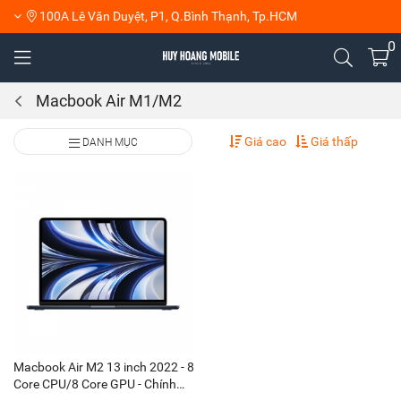
100A Lê Văn Duyệt, P1, Q.Bình Thạnh, Tp.HCM
0
Macbook Air M1/M2
Giá cao
Giá thấp
DANH MỤC
Macbook Air M2 13 inch 2022 - 8
Core CPU/8 Core GPU - Chính