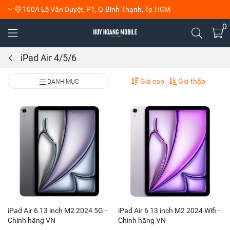
100A Lê Văn Duyệt, P1, Q.Bình Thạnh, Tp.HCM
0
iPad Air 4/5/6
Giá cao
Giá thấp
DANH MỤC
iPad Air 6 13 inch M2 2024 5G -
iPad Air 6 13 inch M2 2024 Wifi -
Chính hãng VN
Chính hãng VN