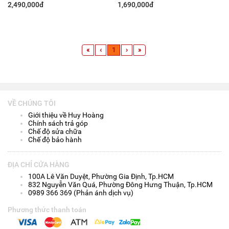
2,490,000đ
1,690,000đ
«
‹
1
›
»
VỀ CHÚNG TÔI
Giới thiệu về Huy Hoàng
Chính sách trả góp
Chế độ sửa chữa
Chế độ bảo hành
ĐỊA CHỈ CỬA HÀNG
100A Lê Văn Duyệt, Phường Gia Định, Tp.HCM
832 Nguyễn Văn Quá, Phường Đông Hưng Thuận, Tp.HCM
0989 366 369 (Phản ánh dịch vụ)
Phương thức thanh toán