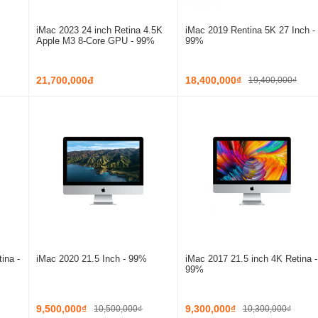
iMac 2023 24 inch Retina 4.5K
iMac 2019 Rentina 5K 27 Inch -
Apple M3 8-Core GPU - 99%
99%
21,700,000đ
18,400,000₫
19,400,000₫
ina -
iMac 2020 21.5 Inch - 99%
iMac 2017 21.5 inch 4K Retina -
99%
9,500,000₫
9,300,000₫
10,500,000₫
10,300,000₫