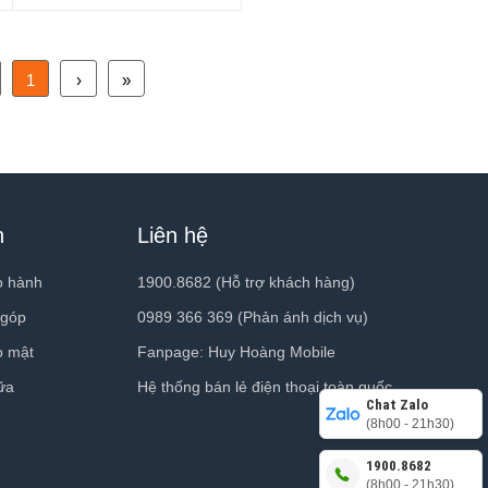
1
›
»
h
Liên hệ
o hành
1900.8682 (Hỗ trợ khách hàng)
 góp
0989 366 369 (Phản ánh dịch vụ)
o mật
Fanpage: Huy Hoàng Mobile
ữa
Hệ thống bán lẻ điện thoại toàn quốc
Chat Zalo
(8h00 - 21h30)
1900.8682
(8h00 - 21h30)