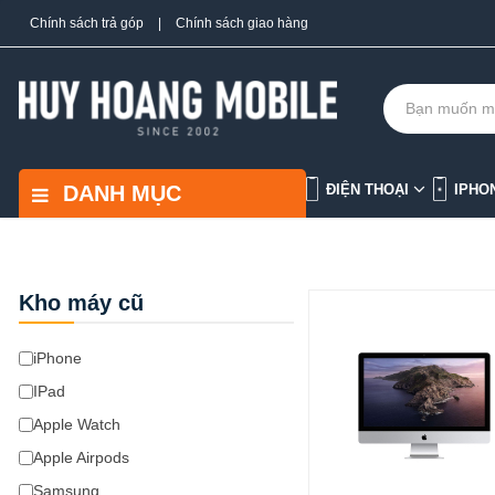
Chính sách trả góp
|
Chính sách giao hàng
DANH MỤC
ĐIỆN THOẠI
IPHO
Kho máy cũ
iPhone
IPad
Apple Watch
Apple Airpods
Samsung