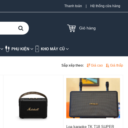
Thanh toán
|
Hệ thống cửa hàng
Giỏ hàng
K
PHỤ KIỆN
KHO MÁY CŨ
Sắp xếp theo:
Giá cao
Giá thấp
Loa karaoke TK T18 SUPER