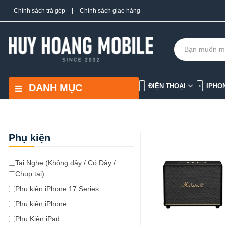
Chính sách trả góp
|
Chính sách giao hàng
DANH MỤC
ĐIỆN THOẠI
IPHO
Phụ kiện
Tai Nghe (Không dây / Có Dây /
Chụp tai)
Phụ kiện iPhone 17 Series
Phụ kiện iPhone
Phụ Kiện iPad