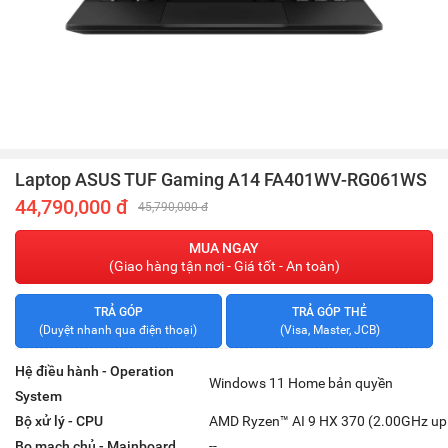
Laptop ASUS TUF Gaming A14 FA401WV-RG061WS
44,790,000 đ
45,790,000 đ
MUA NGAY
(Giao hàng tận nơi - Giá tốt - An toàn)
TRẢ GÓP
TRẢ GÓP THẺ
(Duyệt nhanh qua điện thoại)
(Visa, Master, JCB)
Hệ điều hành - Operation
Windows 11 Home bản quyền
System
Bộ xử lý - CPU
AMD Ryzen™ AI 9 HX 370 (2.00GHz up
Bo mạch chủ - Mainboard
--