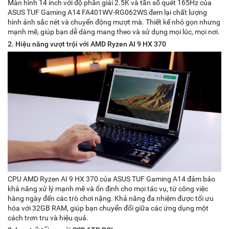
Màn hình 14 inch với độ phân giải 2.5K và tần số quét 165Hz của
ASUS TUF Gaming A14 FA401WV-RG062WS đem lại chất lượng
hình ảnh sắc nét và chuyển động mượt mà. Thiết kế nhỏ gọn nhưng
mạnh mẽ, giúp bạn dễ dàng mang theo và sử dụng mọi lúc, mọi nơi.
2. Hiệu năng vượt trội với AMD Ryzen AI 9 HX 370
CPU AMD Ryzen AI 9 HX 370 của ASUS TUF Gaming A14 đảm bảo
khả năng xử lý mạnh mẽ và ổn định cho mọi tác vụ, từ công việc
hàng ngày đến các trò chơi nặng. Khả năng đa nhiệm được tối ưu
hóa với 32GB RAM, giúp bạn chuyển đổi giữa các ứng dụng một
cách trơn tru và hiệu quả.