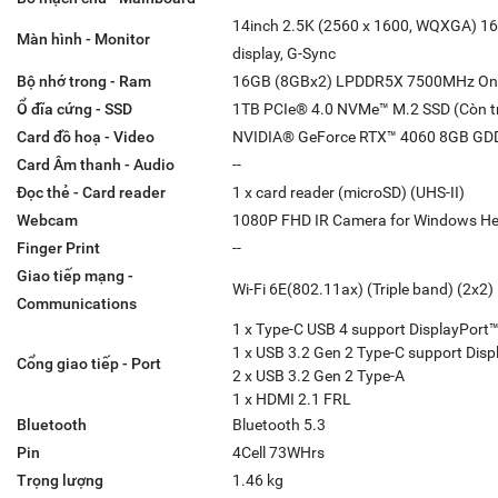
14inch 2.5K (2560 x 1600, WQXGA) 16:1
Màn hình - Monitor
display, G-Sync
Bộ nhớ trong - Ram
16GB (8GBx2) LPDDR5X 7500MHz Onb
Ổ đĩa cứng - SSD
1TB PCIe® 4.0 NVMe™ M.2 SSD (Còn tr
Card đồ hoạ - Video
NVIDIA® GeForce RTX™ 4060 8GB GD
Card Âm thanh - Audio
--
Đọc thẻ - Card reader
1 x card reader (microSD) (UHS-II)
Webcam
1080P FHD IR Camera for Windows He
Finger Print
--
Giao tiếp mạng -
Wi-Fi 6E(802.11ax) (Triple band) (2x2)
Communications
1 x Type-C USB 4 support DisplayPort™
1 x USB 3.2 Gen 2 Type-C support Dis
Cổng giao tiếp - Port
2 x USB 3.2 Gen 2 Type-A
1 x HDMI 2.1 FRL
Bluetooth
Bluetooth 5.3
Pin
4Cell 73WHrs
Trọng lượng
1.46 kg