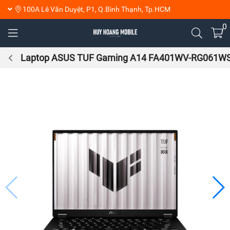
100A Lê Văn Duyệt, P1, Q.Bình Thạnh, Tp.HCM
0
Laptop ASUS TUF Gaming A14 FA401WV-RG061W