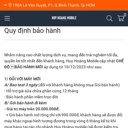
100A Lê Văn Duyệt, P1, Q.Bình Thạnh, Tp.HCM
0
Quy định bảo hành
Nhằm nâng cao chất lượng dịch vụ, mang đến trải nghiệm tối đa,
quyền lợi tốt nhất đến khách hàng, Huy Hoàng Mobile cập nhật
CHẾ
ĐỘ BẢO HÀNH MỚI
áp dụng từ 10/12/2023 như sau:
1/ ĐỐI VỚI MÁY MỚI
A/ Bao test 3 ngày
(đối với khách hàng không mua Gói bảo hành)
- Hỗ trợ giá sửa chữa phần cứng 12 tháng
- Bảo hành phần mềm trọn đời
B/ Gói bảo hành đi kèm
- Giá trị máy trên 20.000.000đ:
+ Gói bảo hành mở rộng chỉ với 990.000đ, khách hàng sẽ được đổi
máy khác ngoại hình tương đương trong vòng 6 tháng kể từ khi
mua hàng tại các chi nhánh Huy Hoàng mobile (sẽ được kiểm tra,