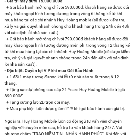
- Giá trị máy dưới 15.000.000đ:
+ Gói bảo hành mở rộng chỉ với 590.000đ, khách hàng sẽ được đổi
máy khác ngoại hình tương đương trong vòng 6 tháng kể từ khi
mua hàng tại các chi nhánh Huy Hoàng mobile (sẽ được kiểm tra,
xử lý và giải quyết nhanh chóng cho khách hàng trong 24h đến 48h
với xác định lỗi nhà sản xuất).
+ Gói bảo hành mở rộng chỉ với 790.000đ khách hàng sẽ được đổi
máy khác ngoại hình tương đương miễn phí trong vòng 12 tháng kể
từ khi mua hàng tại các chi nhánh Huy Hoàng Mobile (sẽ được kiểm
tra, xử lý và giải quyết nhanh chóng trong 24h đến 48h với xác định
lỗi nhà sản xuất).
- Đặc biệt: Quyền lợi VIP khi mua Gói Bảo Hành:
+ 1 đổi 1 máy tương đương khi lỗi từ nhà sản xuất trong 6-12
tháng.
+ Tặng sạc dự phòng cao cấp 21 Years Huy Hoàng Mobile trị giá
890.000đ.
+ Tặng cường lực 2D trọn đời máy.
+ Mua phụ kiện luôn được giảm 21% khi gói bảo hành còn giá trị.
Ngoài ra, Huy Hoàng Mobile luôn có đội ngũ tư vấn viên chuyên
nghiệp với chuyên môn cao, hỗ trợ tư vấn khách hàng 24/7. Với
phương châm “TRAO NIỀM TIN - NHẬN HẠNH PHÚC”. Khi đến với