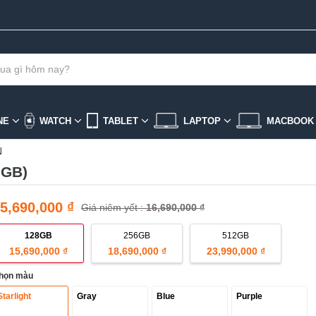
NE
WATCH
TABLET
LAPTOP
MACBOO
N
8GB)
5,690,000 ₫
Giá niêm yết :
16,690,000 ₫
128GB
256GB
512GB
15,690,000 ₫
18,690,000 ₫
23,990,000 ₫
họn màu
Starlight
Gray
Blue
Purple