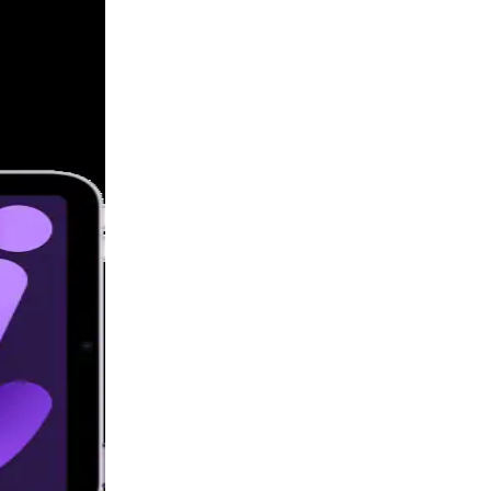
Ống kính 5 thành phần
Flash True Tone
Tự động lấy nét theo pha
Focus Pixels
Chụp ảnh toàn cảnh
Panorama (lên đến 63MP)
Camera
HDR thông minh thế hệ 4
Chụp hình dải màu rộng cho
ảnh và ảnh động Live Photos
Hiệu chỉnh mắt đỏ nâng cao
Định vị ảnh
Tự động chống rung hình
ảnh
Chế độ Chụp liên tục
Định dạng của hình ảnh