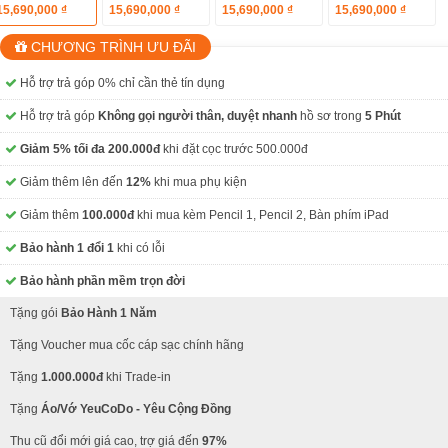
15,690,000 ₫
15,690,000 ₫
15,690,000 ₫
15,690,000 ₫
CHƯƠNG TRÌNH ƯU ĐÃI
Hỗ trợ trả góp 0% chỉ cần thẻ tín dụng
Hỗ trợ trả góp
Không gọi người thân, duyệt nhanh
hồ sơ trong
5 Phút
Giảm 5% tối đa 200.000đ
khi đặt cọc trước 500.000đ
Giảm thêm lên đến
12%
khi mua phụ kiện
Giảm thêm
100.000đ
khi mua kèm Pencil 1, Pencil 2, Bàn phím iPad
Bảo hành 1 đổi 1
khi có lỗi
Bảo hành phần mềm trọn đời
Tặng gói
Bảo Hành 1 Năm
Tặng Voucher mua cốc cáp sạc chính hãng
Tặng
1.000.000đ
khi Trade-in
Tặng
Áo/Vớ YeuCoDo - Yêu Cộng Đồng
Thu cũ đổi mới giá cao, trợ giá đến
97%