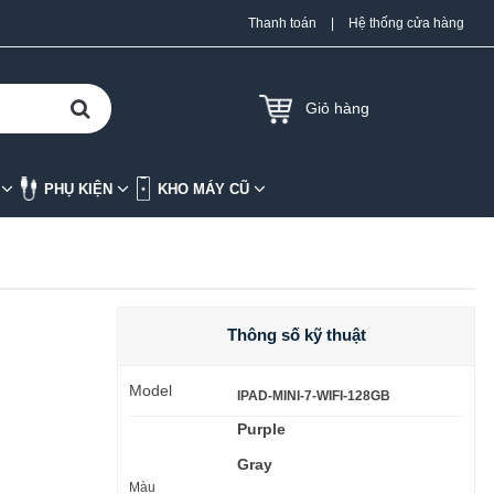
Thanh toán
|
Hệ thống cửa hàng
Giỏ hàng
K
PHỤ KIỆN
KHO MÁY CŨ
Thông số kỹ thuật
Model
IPAD-MINI-7-WIFI-128GB
Purple
Gray
Màu