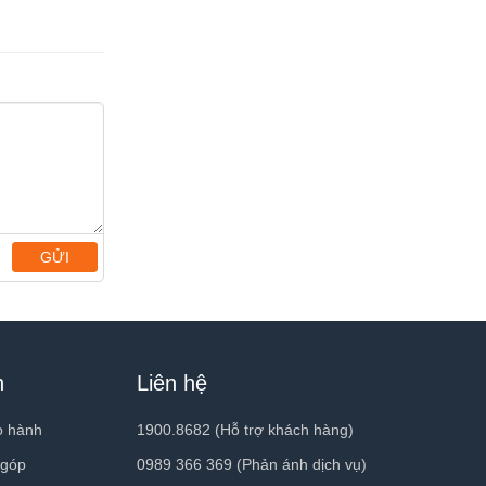
khi quay video ở tốc độ lên
Camera
đến 30 fps
TrueDepth
Chống rung video kỹ thuật số
(1080p và 720p)
Chụp hình dải màu rộng cho
ảnh và ảnh động Live Photos
Hiệu chỉnh ống kính
Flash Retina với True Tone
Tự động chống rung hình
GỬI
ảnh
Chế độ Chụp liên tục
FaceTime video
h
Liên hệ
Trung Tâm Màn Hình
Gọi video
iPad gọi đến thiết bị bất kỳ có
o hành
1900.8682 (Hỗ trợ khách hàng)
hỗ trợ FaceTime qua Wi‑Fi
hoặc mạng di động
 góp
0989 366 369 (Phản ánh dịch vụ)