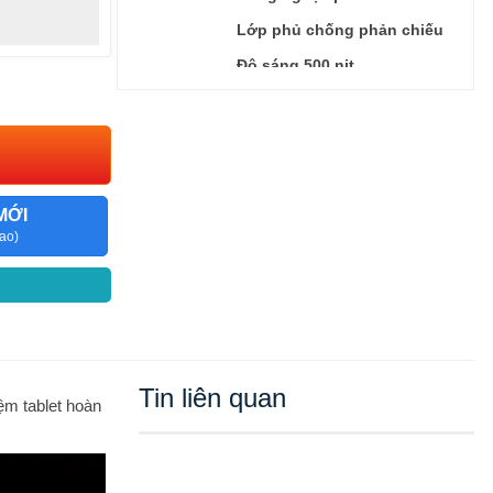
Lớp phủ chống phản chiếu
Độ sáng 500 nit
Hỗ trợ Apple Pencil Pro
Hỗ trợ Apple Pencil (USB‑C)
Tính năng lướt của
Apple Pencil
MỚI
Chip A17 Pro
ao)
CPU 6 lõi với 2 lõi hiệu năng
và 4 lõi tiết kiệm điện
Chip
GPU 5 lõi
Neural Engine 16 lõi
Tin liên quan
Camera Wide 12MP, khẩu độ
ệm tablet hoàn
ƒ/1.8
Độ thu phóng kỹ thuật số lên
đến 5x