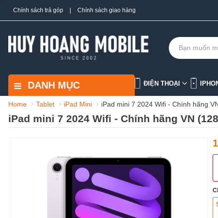
Chính sách trả góp
|
Chính sách giao hàng
DANH MỤC
ĐIỆN THOẠI
IPHO
Home
Tablet
iPad Mini
iPad mini 7 2024 Wifi - Chính hãng V
iPad mini 7 2024 Wifi - Chính hãng VN (12
1
C