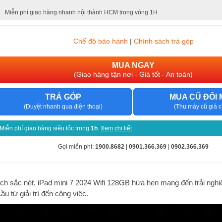
Miễn phí giao hàng nhanh nội thành HCM trong vòng 1H
Chế độ bảo hành
|
Chính sách trả góp
MUA NGAY
(Giao hàng tận nơi - Giá tốt - An toàn)
TRẢ GÓP
MUA CŨ ĐỔI 
(Duyệt nhanh qua điện thoại)
(Thu máy cũ giá c
Miễn phí giao hàng siêu tốc trong
1h
.
Xem chi tiết
Gọi miễn phí:
1900.8682
|
0901.366.369
|
0902.366.369
h sắc nét, iPad mini 7 2024 Wifi 128GB hứa hẹn mang đến trải nghi
u từ giải trí đến công việc.