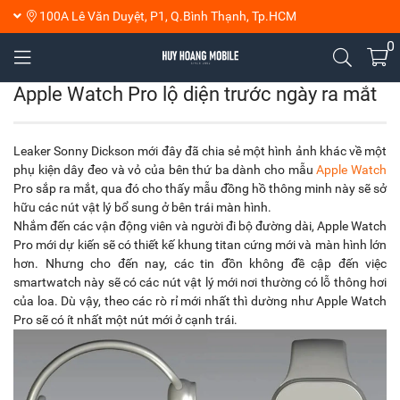
100A Lê Văn Duyệt, P1, Q.Bình Thạnh, Tp.HCM
0
Apple Watch Pro lộ diện trước ngày ra mắt
Leaker Sonny Dickson mới đây đã chia sẻ một hình ảnh khác về một
phụ kiện dây đeo và vỏ của bên thứ ba dành cho mẫu
Apple Watch
Pro sắp ra mắt, qua đó cho thấy mẫu đồng hồ thông minh này sẽ sở
hữu các nút vật lý bổ sung ở bên trái màn hình.
Nhắm đến các vận động viên và người đi bộ đường dài, Apple Watch
Pro mới dự kiến ​​sẽ có thiết kế khung titan cứng mới và màn hình lớn
hơn. Nhưng cho đến nay, các tin đồn không đề cập đến việc
smartwatch này sẽ có các nút vật lý mới nơi thường có lỗ thông hơi
của loa. Dù vậy, theo các rò rỉ mới nhất thì dường như Apple Watch
Pro sẽ có ít nhất một nút mới ở cạnh trái.