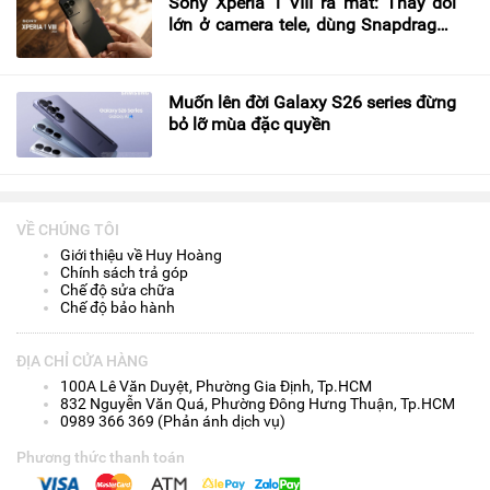
Sony Xperia 1 VIII ra mắt: Thay đổi
lớn ở camera tele, dùng Snapdragon
8 Elite Gen 5, vẫn giữ jack 3.5 mm và
khe thẻ nhớ
Muốn lên đời Galaxy S26 series đừng
bỏ lỡ mùa đặc quyền
VỀ CHÚNG TÔI
Giới thiệu về Huy Hoàng
Chính sách trả góp
Chế độ sửa chữa
Chế độ bảo hành
ĐỊA CHỈ CỬA HÀNG
100A Lê Văn Duyệt, Phường Gia Định, Tp.HCM
832 Nguyễn Văn Quá, Phường Đông Hưng Thuận, Tp.HCM
0989 366 369 (Phản ánh dịch vụ)
Phương thức thanh toán