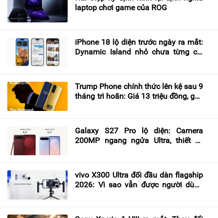
laptop chơi game của ROG
iPhone 18 lộ diện trước ngày ra mắt:
Dynamic Island nhỏ chưa từng có,
camera “biến hình”, pin vượt mốc
5.000 mAh
Trump Phone chính thức lên kệ sau 9
tháng trì hoãn: Giá 13 triệu đồng, gây
tranh cãi vì lời hứa “Made in USA”
Galaxy S27 Pro lộ diện: Camera
200MP ngang ngửa Ultra, thiết kế
gọn hơn nhưng không có S Pen
vivo X300 Ultra đối đầu dàn flagship
2026: Vì sao vẫn được người dùng
yêu thích?