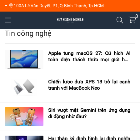
100A Lê Văn Duyệt, P1, Q.Bình Thạnh, Tp.HCM
0
Tin công nghệ
Apple tung macOS 27: Cú hích AI
toàn diện thách thức mọi giới hạn
máy tính truyền thống
Chiến lược đưa XPS 13 trở lại cạnh
tranh với MacBook Neo
Siri vượt mặt Gemini trên ứng dụng
di động nhờ đâu?
Hai thập kỷ định hình lại định nghĩa