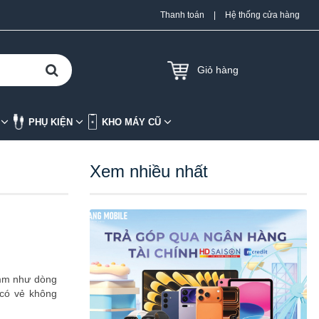
Thanh toán
|
Hệ thống cửa hàng
Giỏ hàng
K
PHỤ KIỆN
KHO MÁY CŨ
Xem nhiều nhất
omm như dòng
 có vẻ không