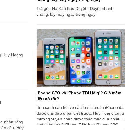
Trả góp Nợ Xấu Bao Duyệt - Duyệt nhanh
chóng, lấy máy ngay trong ngày
ng Huy Hoàng
iPhone CPO và iPhone TBH là gì? Giá mềm
liệu có tốt?
g
Bên cạnh câu hỏi về các loại mã của iPhone đã
được giải đáp ở bài viết trước, Huy Hoàng cũng
thường xuyên nhận được thắc mắc của nhiều
ác nhận rằng
khách hàng về iPhone TBH hay iPhone CPO.
oàn cầu. Hãy