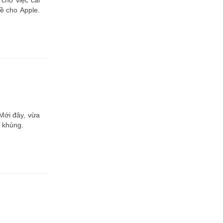
cho việc cải
ề cho Apple.
Mới đây, vừa
ộ khủng.