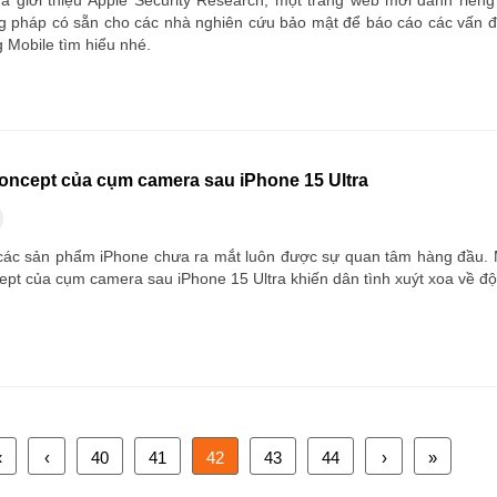
ã giới thiệu Apple Security Research, một trang web mới dành riêng 
g pháp có sẵn cho các nhà nghiên cứu bảo mật để báo cáo các vấn đ
Mobile tìm hiểu nhé.
oncept của cụm camera sau iPhone 15 Ultra
các sản phẩm iPhone chưa ra mắt luôn được sự quan tâm hàng đầu. 
ept của cụm camera sau iPhone 15 Ultra khiến dân tình xuýt xoa về đ
«
‹
40
41
42
43
44
›
»