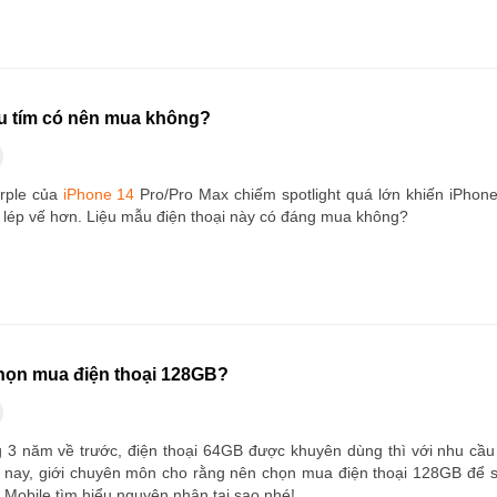
u tím có nên mua không?
rple của
iPhone 14
Pro/Pro Max chiếm spotlight quá lớn khiến iPhon
ị lép vế hơn. Liệu mẫu điện thoại này có đáng mua không?
chọn mua điện thoại 128GB?
3 năm về trước, điện thoại 64GB được khuyên dùng thì với nhu cầu
 nay, giới chuyên môn cho rằng nên chọn mua điện thoại 128GB để 
Mobile tìm hiểu nguyên nhân tại sao nhé!