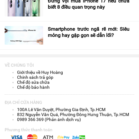
Đừng vội mua iPhone 17 nếu chưa
biết 8 điều quan trọng này
Smartphone trước ngã rẽ mới: Siêu
mỏng hay gập gọn sẽ dẫn lối?
VỀ CHÚNG TÔI
Giới thiệu về Huy Hoàng
Chính sách trả góp
Chế độ sửa chữa
Chế độ bảo hành
ĐỊA CHỈ CỬA HÀNG
100A Lê Văn Duyệt, Phường Gia Định, Tp.HCM
832 Nguyễn Văn Quá, Phường Đông Hưng Thuận, Tp.HCM
0989 366 369 (Phản ánh dịch vụ)
Phương thức thanh toán