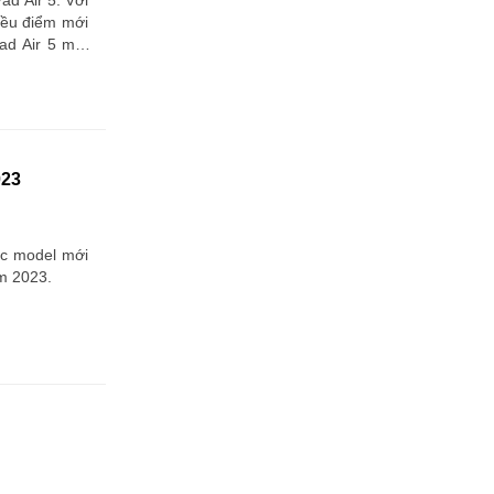
ad Air 5. Với
iều điểm mới
ad Air 5 một
023
ác model mới
m 2023.