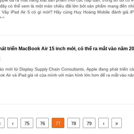
pple đã ra mắt hàng loạt sản phẩm mới cực hấp dẫn, trong số đó có iP
 đây có thể xem là một màn chiêu đãi lớn bởi sản phẩm mang đến nh
Vậy iPad Air 5 có gì mới? Hãy cùng Huy Hoàng Mobile đánh giá iP
hé.
át triển MacBook Air 15 inch mới, có thể ra mắt vào năm 2
o mới từ Display Supply Chain Consultants, Apple đang phát triển c
k Air và iPad giá rẻ của mình với màn hình lớn hơn để ra mắt vào nă
«
‹
75
76
77
78
79
›
»