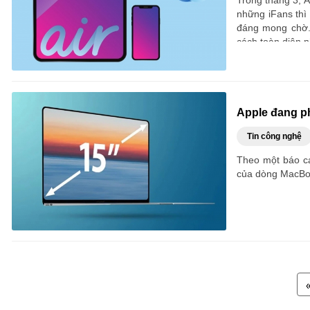
Trong tháng 3, A
những iFans thì
đáng mong chờ. 
cách toàn diện n
Apple đang ph
Tin công nghệ
Theo một báo cá
của dòng MacBoo