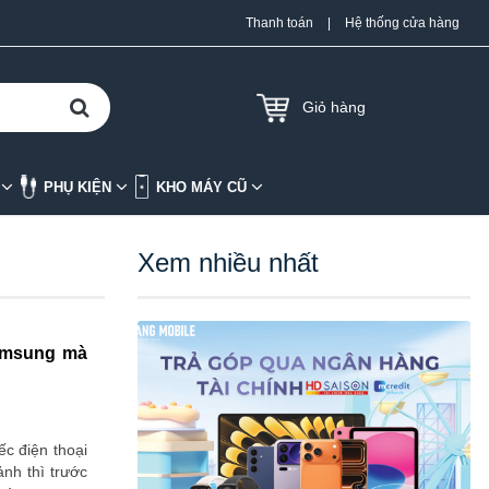
Thanh toán
|
Hệ thống cửa hàng
Giỏ hàng
K
PHỤ KIỆN
KHO MÁY CŨ
Xem nhiều nhất
Samsung mà
ếc điện thoại
nh thì trước