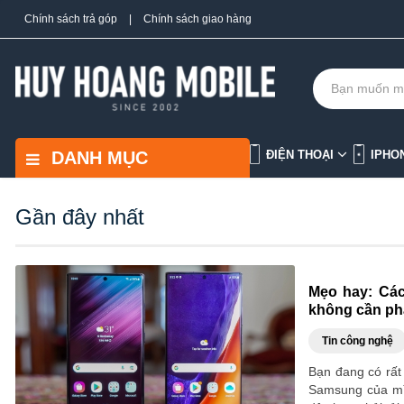
Chính sách trả góp
|
Chính sách giao hàng
DANH MỤC
ĐIỆN THOẠI
IPHO
Gần đây nhất
Mẹo hay: Các
không cần phả
Tin công nghệ
Bạn đang có rất 
Samsung của mìn