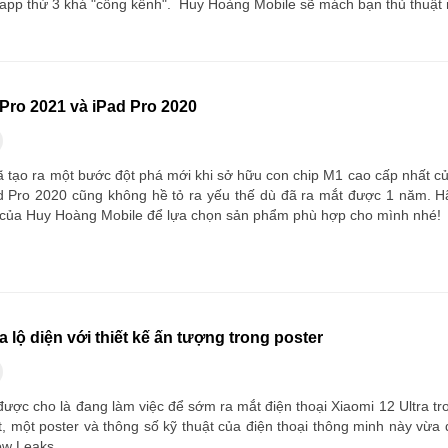
i app thứ 3 khá "cồng kềnh". Huy Hoàng Mobile sẽ mách bạn thủ thuật 
Pro 2021 và iPad Pro 2020
ã tạo ra một bước đột phá mới khi sở hữu con chip M1 cao cấp nhất củ
ad Pro 2020 cũng không hề tỏ ra yếu thế dù đã ra mắt được 1 năm. 
 của Huy Hoàng Mobile để lựa chọn sản phẩm phù hợp cho mình nhé!
a lộ diện với thiết kế ấn tượng trong poster
ược cho là đang làm việc để sớm ra mắt điện thoại Xiaomi 12 Ultra tr
t, một poster và thông số kỹ thuật của điện thoại thông minh này vừa
ow Leaks.