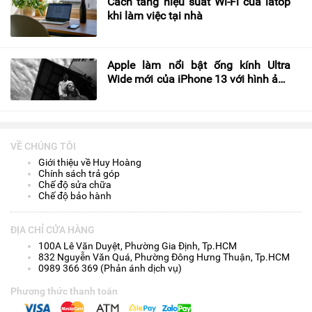
Cách tăng hiệu suất Wi-Fi của latop
khi làm việc tại nhà
Apple làm nổi bật ống kính Ultra
Wide mới của iPhone 13 với hình ảnh
#ShotOniPhone tuyệt đẹp
VỀ CHÚNG TÔI
Giới thiệu về Huy Hoàng
Chính sách trả góp
Chế độ sửa chữa
Chế độ bảo hành
ĐỊA CHỈ CỬA HÀNG
100A Lê Văn Duyệt, Phường Gia Định, Tp.HCM
832 Nguyễn Văn Quá, Phường Đông Hưng Thuận, Tp.HCM
0989 366 369 (Phản ánh dịch vụ)
Phương thức thanh toán