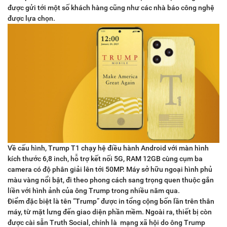
được gửi tới một số khách hàng cũng như các nhà báo công nghệ
được lựa chọn.
Về cấu hình, Trump T1 chạy hệ điều hành Android với màn hình
kích thước 6,8 inch, hỗ trợ kết nối 5G, RAM 12GB cùng cụm ba
camera có độ phân giải lên tới 50MP. Máy sở hữu ngoại hình phủ
màu vàng nổi bật, đi theo phong cách sang trọng quen thuộc gắn
liền với hình ảnh của ông Trump trong nhiều năm qua.
Điểm đặc biệt là tên “Trump” được in tổng cộng bốn lần trên thân
máy, từ mặt lưng đến giao diện phần mềm. Ngoài ra, thiết bị còn
được cài sẵn Truth Social, chính là mạng xã hội do ông Trump