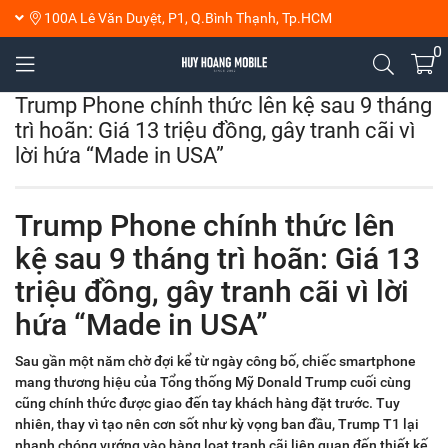
100A Lê Văn Duyệt, P1, Q.Bình Thạnh, Tp.HCM
0
Trump Phone chính thức lên kệ sau 9 tháng
trì hoãn: Giá 13 triệu đồng, gây tranh cãi vì
lời hứa “Made in USA”
Trump Phone chính thức lên
kệ sau 9 tháng trì hoãn: Giá 13
triệu đồng, gây tranh cãi vì lời
hứa “Made in USA”
Sau gần một năm chờ đợi kể từ ngày công bố, chiếc smartphone
mang thương hiệu của Tổng thống Mỹ Donald Trump cuối cùng
cũng chính thức được giao đến tay khách hàng đặt trước. Tuy
nhiên, thay vì tạo nên cơn sốt như kỳ vọng ban đầu, Trump T1 lại
nhanh chóng vướng vào hàng loạt tranh cãi liên quan đến thiết kế,