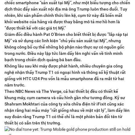
chiếc smartphone “sản xuất tại Mỹ”, như một biểu tượng cho chiến
dịch thúc đẩy sản xuất nội địa mà ông Trump luôn theo đuổi. Tuy
nhiên, khi sản phẩm chính thức lên kệ, cụm từ này đã biến mất
khỏi website của hãng và được thay bằng mô tả mơ hồ hơn là
“được thiết kế với các giá trị Mỹ.”
Giám đốc điều hành Pat O’Brien cho biết thiết bị được “lắp ráp tại
Mỹ” và sử dụng các linh kiện “chủ yếu sản xuất tại Mỹ”, nhưng
không công bố cụ thể những bộ phận nào thực sự có nguồn gốc
trong nước. Điều này lập tức làm dấy lên nghi vấn về tính minh
bạch trong chiến dịch quảng bá ban đầu.
Không lâu sau khi máy được phát hành, nhiều chuyên gia công
nghệ nhận thấy Trump T1 có ngoại hình và thông số kỹ thuật rất
giống với HTC U24 Pro vốn là mẫu smartphone đã ra mắt từ hai
năm trước.
Theo NBC News và The Verge, cả hai thiết bị đều có thiết kế
khung máy, cụm camera và cấu hình gần như tương đồng. Kỹ sư
Shahram Mokhtari của công ty sửa chữa điện tử iFixit cũng xác
nhận rằng hai mẫu máy “rất giống nhau về mặt vật lý”, làm dấy lên
suy đoán rằng Trump T1 có thể chỉ là một phiên bản đổi tên từ
thiết bị có sẵn trên thị trường.