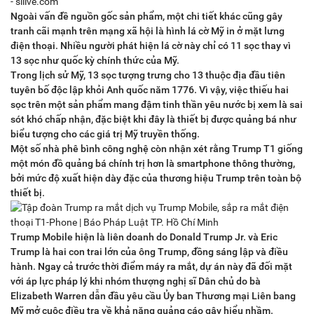
Ngoài vấn đề nguồn gốc sản phẩm, một chi tiết khác cũng gây
tranh cãi mạnh trên mạng xã hội là hình lá cờ Mỹ in ở mặt lưng
điện thoại. Nhiều người phát hiện lá cờ này chỉ có 11 sọc thay vì
13 sọc như quốc kỳ chính thức của Mỹ.
Trong lịch sử Mỹ, 13 sọc tượng trưng cho 13 thuộc địa đầu tiên
tuyên bố độc lập khỏi Anh quốc năm 1776. Vì vậy, việc thiếu hai
sọc trên một sản phẩm mang đậm tinh thần yêu nước bị xem là sai
sót khó chấp nhận, đặc biệt khi đây là thiết bị được quảng bá như
biểu tượng cho các giá trị Mỹ truyền thống.
Một số nhà phê bình công nghệ còn nhận xét rằng Trump T1 giống
một món đồ quảng bá chính trị hơn là smartphone thông thường,
bởi mức độ xuất hiện dày đặc của thương hiệu Trump trên toàn bộ
thiết bị.
Trump Mobile hiện là liên doanh do Donald Trump Jr. và Eric
Trump là hai con trai lớn của ông Trump, đồng sáng lập và điều
hành. Ngay cả trước thời điểm máy ra mắt, dự án này đã đối mặt
với áp lực pháp lý khi nhóm thượng nghị sĩ Dân chủ do bà
Elizabeth Warren dẫn đầu yêu cầu Ủy ban Thương mại Liên bang
Mỹ mở cuộc điều tra về khả năng quảng cáo gây hiểu nhầm.