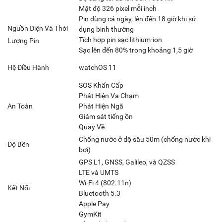
Mật độ 326 pixel mỗi inch
Pin dùng cả ngày, lên đến 18 giờ khi sử
Nguồn Điện Và Thời
dụng bình thường
Tích hợp pin sạc lithium-ion
Lượng Pin
Sạc lên đến 80% trong khoảng 1,5 giờ
Hệ Điều Hành
watchOS 11
SOS Khẩn Cấp
Phát Hiện Va Chạm
An Toàn
Phát Hiện Ngã
Giám sát tiếng ồn
Quay Về
Chống nước ở độ sâu 50m (chống nước khi
Độ Bền
bơi)
GPS L1, GNSS, Galileo, và QZSS
LTE và UMTS
Wi-Fi 4 (802.11n)
Kết Nối
Bluetooth 5.3
Apple Pay
GymKit