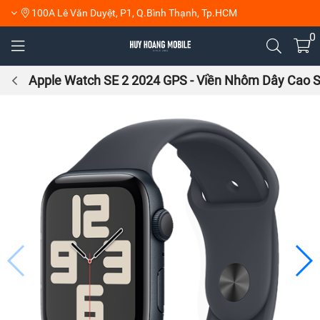
100A Lê Văn Duyệt, P1, Q.Bình Thạnh, Tp.HCM
0
Apple Watch SE 2 2024 GPS - Viền Nhôm Dây Cao S