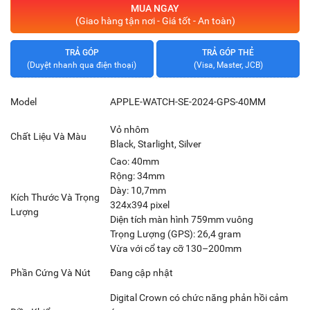
MUA NGAY
(Giao hàng tận nơi - Giá tốt - An toàn)
TRẢ GÓP
TRẢ GÓP THẺ
(Duyệt nhanh qua điện thoại)
(Visa, Master, JCB)
Model
APPLE-WATCH-SE-2024-GPS-40MM
Vỏ nhôm
Chất Liệu Và Màu
Black, Starlight, Silver
Cao: 40mm
Rộng: 34mm
Dày: 10,7mm
Kích Thước Và Trọng
324x394 pixel
Lượng
Diện tích màn hình 759mm vuông
Trọng Lượng (GPS): 26,4 gram
Vừa với cổ tay cỡ 130–200mm
Phần Cứng Và Nút
Đang cập nhật
Digital Crown có chức năng phản hồi cảm