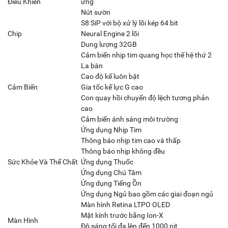
Điều Khiển
ứng
Nút sườn
S8 SiP với bộ xử lý lõi kép 64 bit
Chip
Neural Engine 2 lõi
Dung lượng 32GB
Cảm biến nhịp tim quang học thế hệ thứ 2
La bàn
Cao độ kế luôn bật
Cảm Biến
Gia tốc kế lực G cao
Con quay hồi chuyển độ lệch tương phản
cao
Cảm biến ánh sáng môi trường
Ứng dụng Nhịp Tim
Thông báo nhịp tim cao và thấp
Thông báo nhịp không đều
Sức Khỏe Và Thể Chất
Ứng dụng Thuốc
Ứng dụng Chú Tâm
Ứng dụng Tiếng Ồn
Ứng dụng Ngủ bao gồm các giai đoạn ngủ
Màn hình Retina LTPO OLED
Mặt kính trước bằng Ion-X
Màn Hình
Độ sáng tối đa lên đến 1000 nit