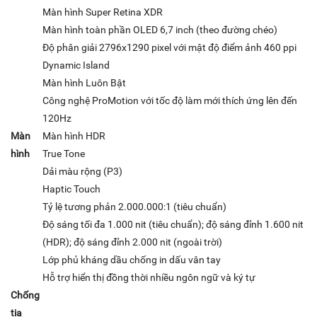
Màn hình Super Retina XDR
Màn hình toàn phần OLED 6,7 inch (theo đường chéo)
Độ phân giải 2796x1290 pixel với mật độ điểm ảnh 460 ppi
Dynamic Island
Màn hình Luôn Bật
Công nghệ ProMotion với tốc độ làm mới thích ứng lên đến
120Hz
Màn
Màn hình HDR
hình
True Tone
Dải màu rộng (P3)
Haptic Touch
Tỷ lệ tương phản 2.000.000:1 (tiêu chuẩn)
Độ sáng tối đa 1.000 nit (tiêu chuẩn); độ sáng đỉnh 1.600 nit
(HDR); độ sáng đỉnh 2.000 nit (ngoài trời)
Lớp phủ kháng dầu chống in dấu vân tay
Hỗ trợ hiển thị đồng thời nhiều ngôn ngữ và ký tự
Chống
tia