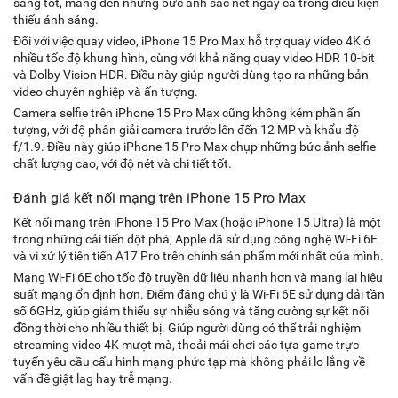
sáng tốt, mang đến những bức ảnh sắc nét ngay cả trong điều kiện
thiếu ánh sáng.
Đối với việc quay video, iPhone 15 Pro Max hỗ trợ quay video 4K ở
nhiều tốc độ khung hình, cùng với khả năng quay video HDR 10-bit
và Dolby Vision HDR. Điều này giúp người dùng tạo ra những bản
video chuyên nghiệp và ấn tượng.
Camera selfie trên iPhone 15 Pro Max cũng không kém phần ấn
tượng, với độ phân giải camera trước lên đến 12 MP và khẩu độ
f/1.9. Điều này giúp iPhone 15 Pro Max chụp những bức ảnh selfie
chất lượng cao, với độ nét và chi tiết tốt.
Đánh giá kết nối mạng trên iPhone 15 Pro Max
Kết nối mạng trên iPhone 15 Pro Max (hoặc iPhone 15 Ultra) là một
trong những cải tiến đột phá, Apple đã sử dụng công nghệ Wi-Fi 6E
và vi xử lý tiên tiến A17 Pro trên chính sản phẩm mới nhất của mình.
Mạng Wi-Fi 6E cho tốc độ truyền dữ liệu nhanh hơn và mang lại hiệu
suất mạng ổn định hơn. Điểm đáng chú ý là Wi-Fi 6E sử dụng dải tần
số 6GHz, giúp giảm thiểu sự nhiễu sóng và tăng cường sự kết nối
đồng thời cho nhiều thiết bị. Giúp người dùng có thể trải nghiệm
streaming video 4K mượt mà, thoải mái chơi các tựa game trực
tuyến yêu cầu cấu hình mạng phức tạp mà không phải lo lắng về
vấn đề giật lag hay trễ mạng.