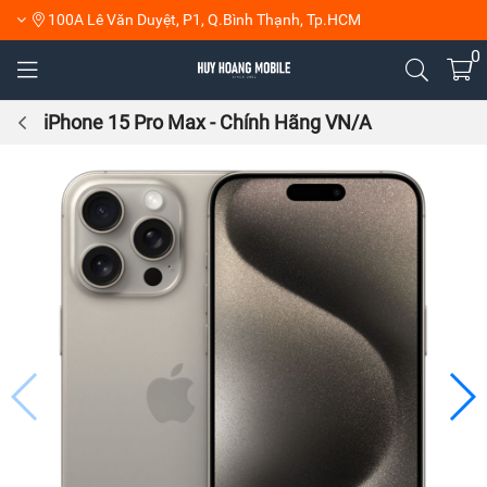
100A Lê Văn Duyệt, P1, Q.Bình Thạnh, Tp.HCM
0
iPhone 15 Pro Max - Chính Hãng VN/A