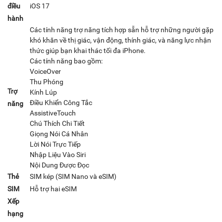
điều
iOS 17
hành
Các tính năng trợ năng tích hợp sẵn hỗ trợ những người gặp
khó khăn về thị giác, vận động, thính giác, và năng lực nhận
thức giúp bạn khai thác tối đa iPhone.
Các tính năng bao gồm:
VoiceOver
Thu Phóng
Trợ
Kính Lúp
Điều Khiển Công Tắc
năng
AssistiveTouch
Chú Thích Chi Tiết
Giọng Nói Cá Nhân
Lời Nói Trực Tiếp
Nhập Liệu Vào Siri
Nội Dung Được Đọc
Thẻ
SIM kép (SIM Nano và eSIM)
SIM
Hỗ trợ hai eSIM
Xếp
hạng