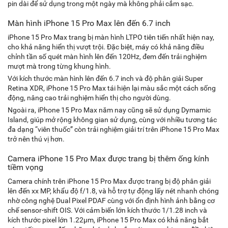
pin dài để sử dụng trong một ngày mà không phải cắm sạc.
Màn hình iPhone 15 Pro Max lên đến 6.7 inch
iPhone 15 Pro Max trang bị màn hình LTPO tiên tiến nhất hiện nay,
cho khả năng hiển thị vượt trội. Đặc biệt, máy có khả năng điều
chỉnh tần số quét màn hình lên đến 120Hz, đem đến trải nghiệm
mượt mà trong từng khung hình.
Với kích thước màn hình lên đến 6.7 inch và độ phân giải Super
Retina XDR, iPhone 15 Pro Max tái hiện lại màu sắc một cách sống
động, nâng cao trải nghiệm hiển thị cho người dùng.
Ngoài ra, iPhone 15 Pro Max năm nay cũng sẽ sử dụng Dymamic
Island, giúp mở rộng không gian sử dụng, cùng với nhiều tương tác
đa dạng “viên thuốc” còn trải nghiệm giải trí trên iPhone 15 Pro Max
trở nên thú vị hơn.
Camera iPhone 15 Pro Max được trang bị thêm ống kính
tiềm vọng
Camera chính trên iPhone 15 Pro Max được trang bị độ phân giải
lên đến xx MP, khẩu độ f/1.8, và hỗ trợ tự động lấy nét nhanh chóng
nhờ công nghệ Dual Pixel PDAF cùng với ổn định hình ảnh bằng cơ
chế sensor-shift OIS. Với cảm biến lớn kích thước 1/1.28 inch và
kích thước pixel lớn 1.22µm, iPhone 15 Pro Max có khả năng bắt