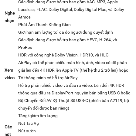
Các định dạng được hỗ trợ bao gồm AAC, MP3, Apple
Lossless, FLAC, Dolby Digital, Dolby Digital Plus, và Dolby
Nghe
Atmos
nhạc
Phát Âm Thanh Không Gian
Giới hạn âm lượng tối đa do người dùng quyết định
Các định dạng được hỗ trợ bao gồm HEVC, H.264, và
ProRes
HDR với công nghệ Dolby Vision, HDR10, và HLG
AirPlay có thể phản chiếu màn hình, ảnh, video có độ phân
Xem
giải lên đến 4K HDR lên Apple TV (thế hệ thứ 2 trở lên) hoặc
video
TV thông minh có hỗ trợ AirPlay
Hỗ trợ phản chiếu video và đầu ra video: Lên đến 4K HDR
thông qua đầu ra DisplayPort nguyên bản bằng USB-C hoặc
Bộ Chuyển Đổi AV Kỹ Thuật Số USB-C (phiên bản A2119; bộ
chuyển đổi được bán riêng)
Tăng/giảm âm lượng
Nút Tác Vụ
Các
Nút sườn
nút