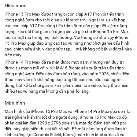
Hiệu năng
iPhone 15 Pro Max được trang bị con chip A17 Pro với tiến trình
công nghệ 3nm cho thời gian xử lý vượt trội. Ngoài ra sự kết hợp
của con chip A17 Pro cùng tiến trình 3nm còn giúp tiết kiệm năng
lượng, kéo dài thời gian sử dụng pin và giữ cho iPhone 15 Pro Max
luôn mượt mà trong mọi tình huống. Với thông số như vậy iPhone
15 Pro Max giúp đáp ứng các tác vụ nặng như chơi game cấu hình
cao, chỉnh sửa ảnh, video phức tạp,... mà không có bất kì độ trễ nào
trên máy.
iPhone 14 Pro Max đã ra mắt được một năm, nhưng vẫn duy trì
được sự mạnh mẽ với vi xử lý A16 Bionic sản xuất trên tiến trình
công nghệ 4nm. Điều này đảm bảo rằng, vào năm 2023, chiếc điện
thoại này vẫn có khả năng đáp ứng tốt các nhu cầu của người
dùng, bất kể là chơi game, xem phim, biên tập video, hay thực hiện
nhiều tác vụ nặng mà không cần phải lo lắng.
Màn hình
Màn hình của iPhone 15 Pro Max và iPhone 14 Pro Max đều đem lại
trải nghiệm hiển thị tốt cho người dùng. iPhone 15 Pro Max có độ
phân giải lên đến 1290 x 2796 pixels và mật độ điểm ảnh 460 ppi,
điều này giúp hiển thị chi tiết rõ nét. Bề mặt cảm ứng được làm từ
kính cường lực Ceramic Shield, bảo vệ màn hình khỏi xước và va