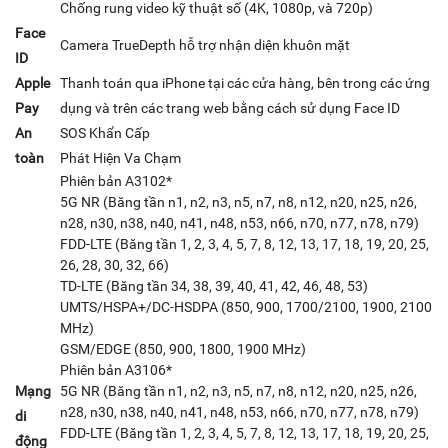
Chống rung video kỹ thuật số (4K, 1080p, và 720p)
Face
Camera TrueDepth hỗ trợ nhận diện khuôn mặt
ID
Apple
Thanh toán qua iPhone tại các cửa hàng, bên trong các ứng
Pay
dụng và trên các trang web bằng cách sử dụng Face ID
An
SOS Khẩn Cấp
toàn
Phát Hiện Va Chạm
Phiên bản A3102*
5G NR (Băng tần n1, n2, n3, n5, n7, n8, n12, n20, n25, n26,
n28, n30, n38, n40, n41, n48, n53, n66, n70, n77, n78, n79)
FDD-LTE (Băng tần 1, 2, 3, 4, 5, 7, 8, 12, 13, 17, 18, 19, 20, 25,
26, 28, 30, 32, 66)
TD-LTE (Băng tần 34, 38, 39, 40, 41, 42, 46, 48, 53)
UMTS/HSPA+/DC-HSDPA (850, 900, 1700/2100, 1900, 2100
MHz)
GSM/EDGE (850, 900, 1800, 1900 MHz)
Phiên bản A3106*
Mạng
5G NR (Băng tần n1, n2, n3, n5, n7, n8, n12, n20, n25, n26,
n28, n30, n38, n40, n41, n48, n53, n66, n70, n77, n78, n79)
di
FDD-LTE (Băng tần 1, 2, 3, 4, 5, 7, 8, 12, 13, 17, 18, 19, 20, 25,
động