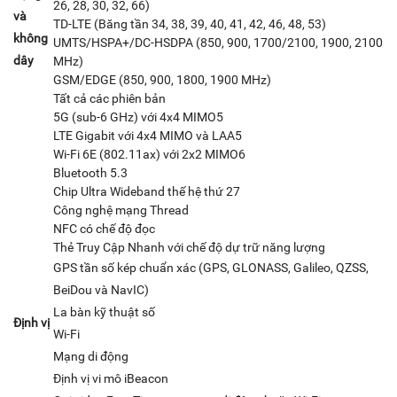
26, 28, 30, 32, 66)
và
TD-LTE (Băng tần 34, 38, 39, 40, 41, 42, 46, 48, 53)
không
UMTS/HSPA+/DC-HSDPA (850, 900, 1700/2100, 1900, 2100
dây
MHz)
GSM/EDGE (850, 900, 1800, 1900 MHz)
Tất cả các phiên bản
5G (sub-6 GHz) với 4x4 MIMO5
LTE Gigabit với 4x4 MIMO và LAA5
Wi-Fi 6E (802.11ax) với 2x2 MIMO6
Bluetooth 5.3
Chip Ultra Wideband thế hệ thứ 27
Công nghệ mạng Thread
NFC có chế độ đọc
Thẻ Truy Cập Nhanh với chế độ dự trữ năng lượng
GPS tần số kép chuẩn xác (GPS, GLONASS, Galileo, QZSS,
BeiDou và NavIC)
La bàn kỹ thuật số
Định vị
Wi-Fi
Mạng di động
Định vị vi mô iBeacon