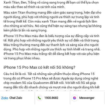
Xanh Titan, Đen, Trắng vô cùng sang trọng để bạn có thể lựa chọn
màu sắc theo sở thích và cá tính của mình.
Màu xám Titan thường mang đến cảm giác sang trọng, hiện đại cho
người dùng, phù hợp với những người ưa thích sự trung lập và tinh
tế trong thiết kế. Còn màu xanh Titan mang đến vẻ ngoài lịch lãm
cho những ai sở hữu. Nó cũng thể hiện sự sáng tạo nhưng lại không
kém phần bí ẩn và sang trọng.
iPhone 15 Pro Max màu đen là biểu tượng của sự đẳng cấp và tinh
tế. Rất phù hợp với những người yêu thích sự cổ điển và thời trang.
Màu trắng thường mang đến sự thanh lịch và sáng sủa cho người
dùng. Phù hợp với những người ưa thích sự tinh khiết và trang nhã.
iPhone 15 Pro Max màu trắng rất dễ dàng kết hợp với các phụ kiện
và trang phục khác nhau.
iPhone 15 Pro Max có kết nối 5G không?
Câu trả lời là có. Tất cả những sản phẩm thuộc dòng iPhone 15
trong đó có iPhone 15 Pro Max sẽ được Apple áp dụng công nghệ
chip modem 5G của Qualcomm để kết nối. Với kết nối 5G sẽ giúp
mang đến tốc độ nhanh chóng và mượt mà cho người dùng khi kết
nối Internet. Hơn hết, công nghệ 5G còn giúp tải dữ liệu nhanh
chóng và chơi các tựa game trực tuyến mượt mà.
MUA NGAY
TRẢ GÓP 0%
Chat Zalo
1900.8682
Messenger
(Giao hàng | Mua tại shop)
(Xét duyệt qua điện thoại)