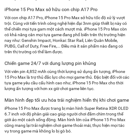
iPhone 15 Pro Max sở hữu con chip A17 Pro
Với con chip A17 Pro, iPhone 15 Pro Max sở hữu tốc độ xử lý vượt
trội. Cùng với tiến trình công nghệ hiện đại 3nm giúp thiết bị này có
thể chiến mọi tựa gam một cách mượt mà. iPhone 15 Pro Max còn
có khả năng cân mọi tựa game đang phổ biến trên thị trường hiện
nay như: Genshin Impact, Honkai: Star Rail, Liên Quân Mobile,
PUBG, Call of Duty, Free Fire,... Điều mà ít sản phẩm nào đang có
trên thị trường có thể làm được.
Chiến game 24/7 với dung lượng pin khủng
Với viên pin 4,852 mAh cùng thời lượng sử dụng ấn tượng, iPhone
15 Pro Max là trợ thủ đắc lực cho mọi game thủ. Đặc biệt đối với các
tựa game yêu cầu cấu hình cao như, iPhone 15 Pro Max cho thời
lượng ấn tượng với hơn xx giờ chơi game liên tục.
Màn hình đẹp tối ưu hóa trải nghiệm hiển thị khi chơi game
iPhone 15 Pro Max được trang bị màn hình Super Retina XDR OLED
6.7 inch với độ phân giải cao giúp người chơi đắm chìm trong thế
giới ảo một cách sống động. Màn hình lớn của iPhone 15 Pro Max
cũng mang lại trải nghiệm chơi game thoải mái, thực hiện mọi tác
vụ trong game mà không lo bị gò bó.