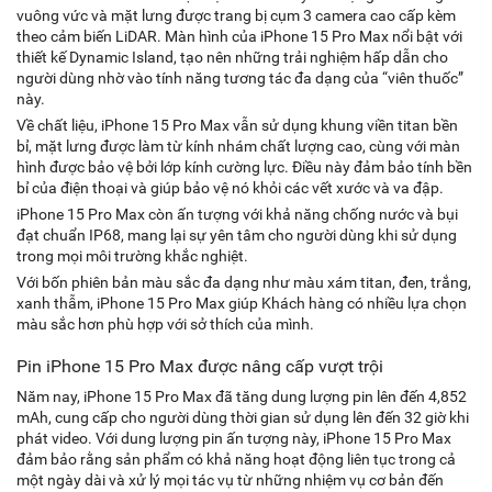
vuông vức và mặt lưng được trang bị cụm 3 camera cao cấp kèm
theo cảm biến LiDAR. Màn hình của iPhone 15 Pro Max nổi bật với
thiết kế Dynamic Island, tạo nên những trải nghiệm hấp dẫn cho
người dùng nhờ vào tính năng tương tác đa dạng của “viên thuốc”
này.
Về chất liệu, iPhone 15 Pro Max vẫn sử dụng khung viền titan bền
bỉ, mặt lưng được làm từ kính nhám chất lượng cao, cùng với màn
hình được bảo vệ bởi lớp kính cường lực. Điều này đảm bảo tính bền
bỉ của điện thoại và giúp bảo vệ nó khỏi các vết xước và va đập.
iPhone 15 Pro Max còn ấn tượng với khả năng chống nước và bụi
đạt chuẩn IP68, mang lại sự yên tâm cho người dùng khi sử dụng
trong mọi môi trường khắc nghiệt.
Với bốn phiên bản màu sắc đa dạng như màu xám titan, đen, trắng,
xanh thẫm, iPhone 15 Pro Max giúp Khách hàng có nhiều lựa chọn
màu sắc hơn phù hợp với sở thích của mình.
Pin iPhone 15 Pro Max được nâng cấp vượt trội
Năm nay, iPhone 15 Pro Max đã tăng dung lượng pin lên đến 4,852
mAh, cung cấp cho người dùng thời gian sử dụng lên đến 32 giờ khi
phát video. Với dung lượng pin ấn tượng này, iPhone 15 Pro Max
đảm bảo rằng sản phẩm có khả năng hoạt động liên tục trong cả
một ngày dài và xử lý mọi tác vụ từ những nhiệm vụ cơ bản đến