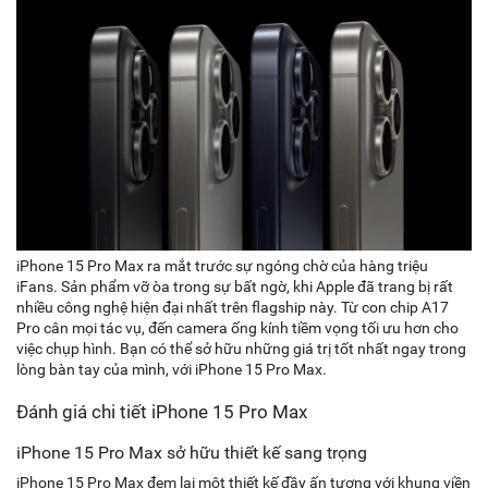
iPhone 15 Pro Max ra mắt trước sự ngóng chờ của hàng triệu
iFans. Sản phẩm vỡ òa trong sự bất ngờ, khi Apple đã trang bị rất
nhiều công nghệ hiện đại nhất trên flagship này. Từ con chip A17
Pro cân mọi tác vụ, đến camera ống kính tiềm vọng tối ưu hơn cho
việc chụp hình. Bạn có thể sở hữu những giá trị tốt nhất ngay trong
lòng bàn tay của mình, với iPhone 15 Pro Max.
Đánh giá chi tiết iPhone 15 Pro Max
iPhone 15 Pro Max sở hữu thiết kế sang trọng
iPhone 15 Pro Max đem lại một thiết kế đầy ấn tượng với khung viền