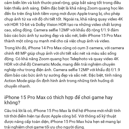
cảm biến lớn và kích thước pixel rộng, giúp bắt sáng tốt trong điều
kiện thiếu ánh sáng. Điểm đặc biệt là khả năng Zoom quang học lên
đến 6x trên ống kính tiềm vọng mới được Apple trang bị, cho phép
chụp ảnh từ xa với độ chi tiết tốt. Ngoài ra, khả năng quay video 4K
với HDR 10-bit và Dolby Vision HDR tạo ra những video chất lượng
cao, sống động. Camera selfie 12MP với khẩu độ rộng f/1.9 đảm
bảo các bức ảnh tự sướng đẹp và sắc nét, biến iPhone 15 Pro Max
thành một công cụ mạnh mẽ cho cả việc chụp ảnh và video.
Trong khi đó, iPhone 14 Pro Max cũng có cụm 3 camera, với camera
chính 48 MP giúp chụp ảnh với chi tiết sắc nét và màu sắc sống
động. Có khả năng Zoom quang học Telephoto và quay video 4K
HDR với chế độ Cinematic Mode, mang đến trải nghiệm chuyên
nghiệp như trong điện ảnh. Camera selfie 12MP với khẩu độ f/1.9
đảm bảo các bức ảnh tự sướng đẹp và sắc nét. Đặc biệt, tính năng
Action Mode giúp ổn định hình ảnh trong những tình huống di
chuyển nhanh.
iPhone 15 Pro Max có thích hợp để chơi game hay
không?
Câu trả lời là có, iPhone 15 Pro Max là thế hệ iPhone mới nhất tính
tới thời điểm hiện tại được Apple công bố. Với thông số kỹ thuật
được nâng cấp toàn diện, iPhone 15 Pro Max hứa hẹn sẽ mang lại
trải nghiệm chơi game tối ưu cho người dùng.