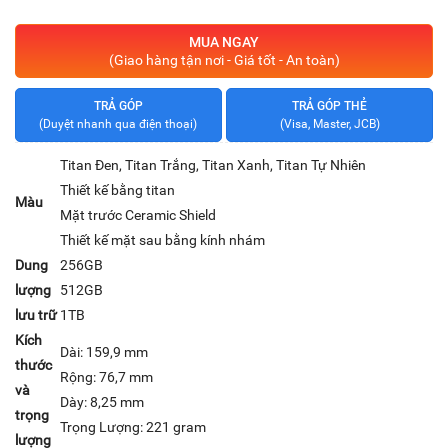
MUA NGAY
(Giao hàng tận nơi - Giá tốt - An toàn)
TRẢ GÓP
TRẢ GÓP THẺ
(Duyệt nhanh qua điện thoại)
(Visa, Master, JCB)
Titan Đen, Titan Trắng, Titan Xanh, Titan Tự Nhiên
Thiết kế bằng titan
Màu
Mặt trước Ceramic Shield
Thiết kế mặt sau bằng kính nhám
Dung
256GB
lượng
512GB
lưu trữ
1TB
Kích
Dài: 159,9 mm
thước
Rộng: 76,7 mm
và
Dày: 8,25 mm
trọng
Trọng Lượng: 221 gram
lượng