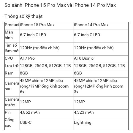
So sánh iPhone 15 Pro Max và iPhone 14 Pro Max
Thông số kỹ thuật
Product
iPhone 15 Pro Max
iPhone 14 Pro Max
Màn
6.7-inch OLED
6.7-inch OLED
hình
Tần số
120Hz (tự điều chỉnh)
120Hz (tự điều chỉnh)
làm mới
CPU
A17 Pro
A16 Bionic
Lưu trữ
128GB, 256GB, 512GB, 1TB
128GB, 256GB, 512GB, 1TB
Ram
8GB
6GB
48MP chính/12MP siêu
48MP chính/12MP siêu
Camera
rộng/??MP ống kính zoom
rộng/12MP ống kính zoom
sau
6x
3x
Camera
12MP
12MP
trước
Pin
4,852 mAh
4,323 mAh
Cổng
USB-C
Lightning
sạc