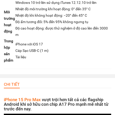
Windows 10 trở lên sử dụng iTunes 12.12.10 trở lên
Nhiệt độ môi trường khi hoạt động: 0° đến 35° C
Môi
Nhiệt độ khi không hoạt động: −20° đến 45° C
trường
Độ ẩm tương đối: 5% đến 95% không ngưng tụ
hoạt
Độ cao hoạt động: được thử nghiệm ở độ cao lên đến 3000
động
m
Trong
iPhone với iOS 17
hộp
Cáp Sạc USB-C (1 m)
sản
Tài liệu
phẩm
CHI TIẾT
iPhone 15 Pro Max
vượt trội hơn tất cả các flagship
Android khi sở hữu con chip A17 Pro mạnh mẽ nhất từ
trước đến nay.