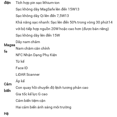
điện
Tích hợp pin sạc lithium-ion
Sạc không dây MagSafe lên đến 15W13
Sạc không dây Qi lên đến 7,5W13
Khả năng sạc nhanh: Sạc lên đến 50% trong vòng 30 phút14
với bộ tiếp hợp nguồn 20W hoặc cao hơn (được bán riêng)
Sạc không dây lên đến 15W
Dãy nam châm
Magsa
Nam châm cân chỉnh
fe
NFC Nhận Dạng Phụ Kiện
Từ kế
Face ID
LiDAR Scanner
Áp kế
Cảm
Con quay hồi chuyển độ lệch tương phản cao
biến
Gia tốc kế lực G cao
Cảm biến tiệm cận
Hai cảm biến ánh sáng môi trường
Hệ