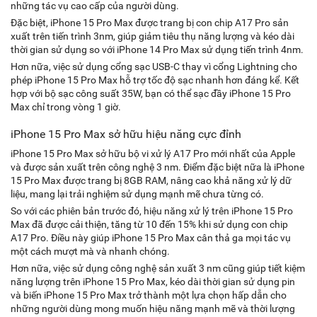
những tác vụ cao cấp của người dùng.
Đặc biệt, iPhone 15 Pro Max được trang bị con chip A17 Pro sản
xuất trên tiến trình 3nm, giúp giảm tiêu thụ năng lượng và kéo dài
thời gian sử dụng so với iPhone 14 Pro Max sử dụng tiến trình 4nm.
Hơn nữa, việc sử dụng cổng sạc USB-C thay vì cổng Lightning cho
phép iPhone 15 Pro Max hỗ trợ tốc độ sạc nhanh hơn đáng kể. Kết
hợp với bộ sạc công suất 35W, bạn có thể sạc đầy iPhone 15 Pro
Max chỉ trong vòng 1 giờ.
iPhone 15 Pro Max sở hữu hiệu năng cực đỉnh
iPhone 15 Pro Max sở hữu bộ vi xử lý A17 Pro mới nhất của Apple
và được sản xuất trên công nghệ 3 nm. Điểm đặc biệt nữa là iPhone
15 Pro Max được trang bị 8GB RAM, nâng cao khả năng xử lý dữ
liệu, mang lại trải nghiệm sử dụng mạnh mẽ chưa từng có.
So với các phiên bản trước đó, hiệu năng xử lý trên iPhone 15 Pro
Max đã được cải thiện, tăng từ 10 đến 15% khi sử dụng con chip
A17 Pro. Điều này giúp iPhone 15 Pro Max cân thả ga mọi tác vụ
một cách mượt mà và nhanh chóng.
Hơn nữa, việc sử dụng công nghệ sản xuất 3 nm cũng giúp tiết kiệm
năng lượng trên iPhone 15 Pro Max, kéo dài thời gian sử dụng pin
và biến iPhone 15 Pro Max trở thành một lựa chọn hấp dẫn cho
những người dùng mong muốn hiệu năng mạnh mẽ và thời lượng