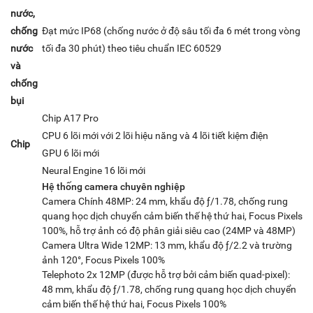
nước,
chống
Đạt mức IP68 (chống nước ở độ sâu tối đa 6 mét trong vòng
nước
tối đa 30 phút) theo tiêu chuẩn IEC 60529
và
chống
bụi
Chip A17 Pro
CPU 6 lõi mới với 2 lõi hiệu năng và 4 lõi tiết kiệm điện
Chip
GPU 6 lõi mới
Neural Engine 16 lõi mới
Hệ thống camera chuyên nghiệp
Camera Chính 48MP: 24 mm, khẩu độ ƒ/1.78, chống rung
quang học dịch chuyển cảm biến thế hệ thứ hai, Focus Pixels
100%, hỗ trợ ảnh có độ phân giải siêu cao (24MP và 48MP)
Camera Ultra Wide 12MP: 13 mm, khẩu độ ƒ/2.2 và trường
ảnh 120°, Focus Pixels 100%
Telephoto 2x 12MP (được hỗ trợ bởi cảm biến quad-pixel):
48 mm, khẩu độ ƒ/1.78, chống rung quang học dịch chuyển
cảm biến thế hệ thứ hai, Focus Pixels 100%