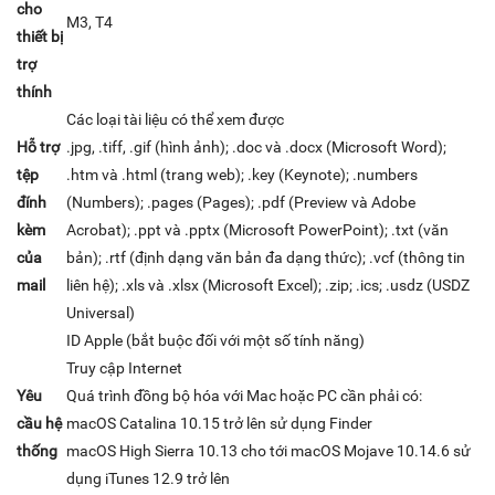
cho
M3, T4
thiết bị
trợ
thính
Các loại tài liệu có thể xem được
Hỗ trợ
.jpg, .tiff, .gif (hình ảnh); .doc và .docx (Microsoft Word);
tệp
.htm và .html (trang web); .key (Keynote); .numbers
đính
(Numbers); .pages (Pages); .pdf (Preview và Adobe
kèm
Acrobat); .ppt và .pptx (Microsoft PowerPoint); .txt (văn
của
bản); .rtf (định dạng văn bản đa dạng thức); .vcf (thông tin
mail
liên hệ); .xls và .xlsx (Microsoft Excel); .zip; .ics; .usdz (USDZ
Universal)
ID Apple (bắt buộc đối với một số tính năng)
Truy cập Internet
Yêu
Quá trình đồng bộ hóa với Mac hoặc PC cần phải có:
cầu hệ
macOS Catalina 10.15 trở lên sử dụng Finder
thống
macOS High Sierra 10.13 cho tới macOS Mojave 10.14.6 sử
dụng iTunes 12.9 trở lên