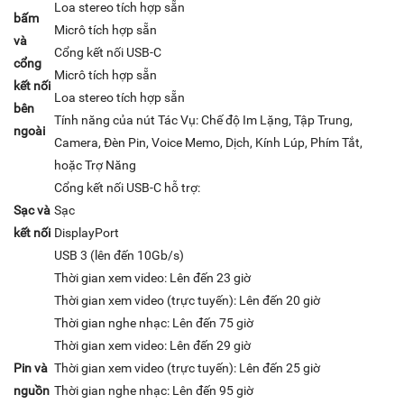
Loa stereo tích hợp sẵn
bấm
Micrô tích hợp sẵn
và
Cổng kết nối USB-C
cổng
Micrô tích hợp sẵn
kết nối
Loa stereo tích hợp sẵn
bên
Tính năng của nút Tác Vụ: Chế độ Im Lặng, Tập Trung,
ngoài
Camera, Đèn Pin, Voice Memo, Dịch, Kính Lúp, Phím Tắt,
hoặc Trợ Năng
Cổng kết nối USB-C hỗ trợ:
Sạc và
Sạc
kết nối
DisplayPort
USB 3 (lên đến 10Gb/s)
Thời gian xem video: Lên đến 23 giờ
Thời gian xem video (trực tuyến): Lên đến 20 giờ
Thời gian nghe nhạc: Lên đến 75 giờ
Thời gian xem video: Lên đến 29 giờ
Pin và
Thời gian xem video (trực tuyến): Lên đến 25 giờ
nguồn
Thời gian nghe nhạc: Lên đến 95 giờ