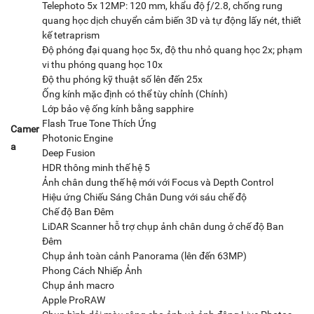
Telephoto 5x 12MP: 120 mm, khẩu độ ƒ/2.8, chống rung
quang học dịch chuyển cảm biến 3D và tự động lấy nét, thiết
kế tetraprism
Độ phóng đại quang học 5x, độ thu nhỏ quang học 2x; phạm
vi thu phóng quang học 10x
Độ thu phóng kỹ thuật số lên đến 25x
Ống kính mặc định có thể tùy chỉnh (Chính)
Lớp bảo vệ ống kính bằng sapphire
Flash True Tone Thích Ứng
Camer
Photonic Engine
a
Deep Fusion
HDR thông minh thế hệ 5
Ảnh chân dung thế hệ mới với Focus và Depth Control
Hiệu ứng Chiếu Sáng Chân Dung với sáu chế độ
Chế độ Ban Đêm
LiDAR Scanner hỗ trợ chụp ảnh chân dung ở chế độ Ban
Đêm
Chụp ảnh toàn cảnh Panorama (lên đến 63MP)
Phong Cách Nhiếp Ảnh
Chụp ảnh macro
Apple ProRAW