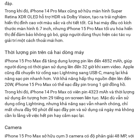
đập.
Trong khi đó, iPhone 14 Pro Max cũng sở hữu màn hình Super
Retina XDR OLED hỗ trợ HDR và Dolby Vision, tạo ra trải nghiệm
hiển thị đỉnh cao với màu sắc và chi tiết tốt. Cả hai máy đều có kích
thước màn hình 6.7 inch, nhưng iPhone 15 Pro Max tối ưu hóa hiển
thị để đảm bảo không gò bó, giúp người dùng thực hiện các tác vụ
giải trí một cách thoải mái hơn.
Thời lượng pin trên cả hai dòng máy
iPhone 15 Pro Max đã tăng dung lượng pin lên đến 4852 mAh, giúp
người dùng có thời gian sử dụng lên đến 32 giờ khi xem video. Apple
cũng đã chuyển từ cổng sạc Lightning sang USB-C, mang lại khả
năng sạc pin nhanh hơn. Với khả năng hấp thụ nguồn điện lên đến
20W, iPhone 15 Pro Max có thể sạc đầy pin trong 1 giờ đồng hồ.
Trong khi đó, iPhone 14 Pro Max có viên pin 4323 mAh và thời lượng
sử dụng ấn tượng hơn 29 tiếng on-screen liên tục. Mặc dù vẫn sử
dụng cổng Lightning, nhưng khả năng sạc vẫn nhanh chóng, chỉ
mất chưa đầy 90 phút để sạc đầy pin và sử dụng cả ngày mà không
cần lo lắng về việc hết pin hay cắm sạc lại.
Camera
iPhone 15 Pro Max sở hữu cụm 3 camera có độ phân giải 48 MP, với