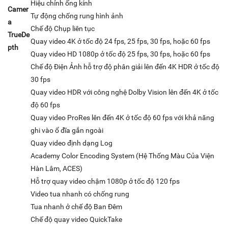
Hiệu chỉnh ống kính
Camer
Tự động chống rung hình ảnh
a
Chế độ Chụp liên tục
TrueDe
Quay video 4K ở tốc độ 24 fps, 25 fps, 30 fps, hoặc 60 fps
pth
Quay video HD 1080p ở tốc độ 25 fps, 30 fps, hoặc 60 fps
Chế độ Điện Ảnh hỗ trợ độ phân giải lên đến 4K HDR ở tốc độ
30 fps
Quay video HDR với công nghệ Dolby Vision lên đến 4K ở tốc
độ 60 fps
Quay video ProRes lên đến 4K ở tốc độ 60 fps với khả năng
ghi vào ổ đĩa gắn ngoài
Quay video định dạng Log
Academy Color Encoding System (Hệ Thống Màu Của Viện
Hàn Lâm, ACES)
Hỗ trợ quay video chậm 1080p ở tốc độ 120 fps
Video tua nhanh có chống rung
Tua nhanh ở chế độ Ban Đêm
Chế độ quay video QuickTake