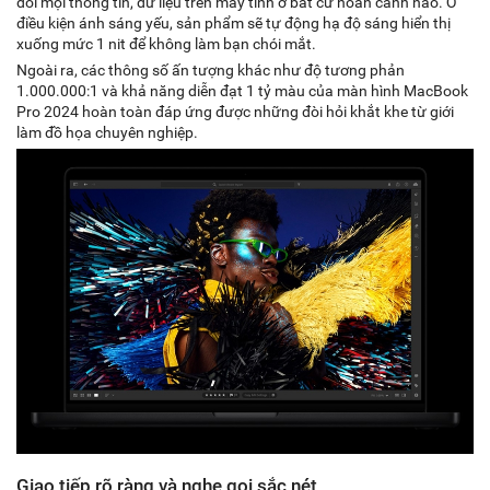
dõi mọi thông tin, dữ liệu trên máy tính ở bất cứ hoàn cảnh nào. Ở
điều kiện ánh sáng yếu, sản phẩm sẽ tự động hạ độ sáng hiển thị
xuống mức 1 nit để không làm bạn chói mắt.
Ngoài ra, các thông số ấn tượng khác như độ tương phản
1.000.000:1 và khả năng diễn đạt 1 tỷ màu của màn hình MacBook
Pro 2024 hoàn toàn đáp ứng được những đòi hỏi khắt khe từ giới
làm đồ họa chuyên nghiệp.
Giao tiếp rõ ràng và nghe gọi sắc nét