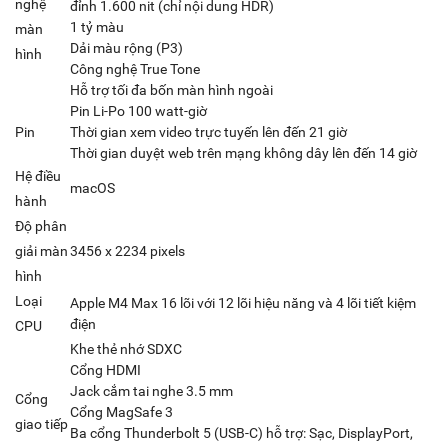
nghệ
đỉnh 1.600 nit (chỉ nội dung HDR)
1 tỷ màu
màn
Dải màu rộng (P3)
hình
Công nghệ True Tone
Hỗ trợ tối đa bốn màn hình ngoài
Pin Li-Po 100 watt-giờ
Pin
Thời gian xem video trực tuyến lên đến 21 giờ
Thời gian duyệt web trên mạng không dây lên đến 14 giờ
Hệ điều
macOS
hành
Độ phân
giải màn
3456 x 2234 pixels
hình
Loại
Apple M4 Max 16 lõi với 12 lõi hiệu năng và 4 lõi tiết kiệm
điện
CPU
Khe thẻ nhớ SDXC
Cổng HDMI
Jack cắm tai nghe 3.5 mm
Cổng
Cổng MagSafe 3
giao tiếp
Ba cổng Thunderbolt 5 (USB‑C) hỗ trợ: Sạc, DisplayPort,