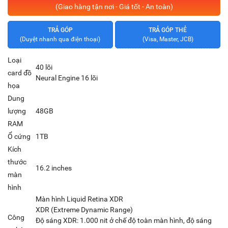
(Giao hàng tận nơi - Giá tốt - An toàn)
TRẢ GÓP
TRẢ GÓP THẺ
(Duyệt nhanh qua điện thoại)
(Visa, Master, JCB)
Loại
40 lõi
card đồ
Neural Engine 16 lõi
họa
Dung
lượng
48GB
RAM
Ổ cứng
1TB
Kích
thước
16.2 inches
màn
hình
Màn hình Liquid Retina XDR
XDR (Extreme Dynamic Range)
Công
Độ sáng XDR: 1.000 nit ở chế độ toàn màn hình, độ sáng