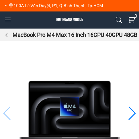
100A Lê Văn Duyệt, P1, Q.Bình Thạnh, Tp.HCM
0
MacBook Pro M4 Max 16 Inch 16CPU 40GPU 48GB 