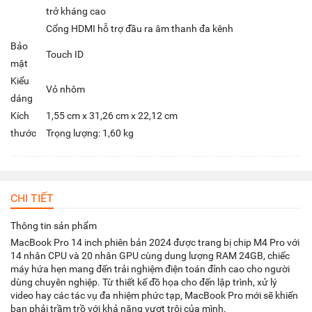
trở kháng cao
Cổng HDMI hỗ trợ đầu ra âm thanh đa kênh
Bảo
Touch ID
mật
Kiểu
Vỏ nhôm
dáng
Kích
1,55 cm x 31,26 cm x 22,12 cm
thước
Trọng lượng: 1,60 kg
CHI TIẾT
Thông tin sản phẩm
MacBook Pro 14 inch phiên bản 2024 được trang bị chip M4 Pro với
14 nhân CPU và 20 nhân GPU cùng dung lượng RAM 24GB, chiếc
máy hứa hẹn mang đến trải nghiệm điện toán đỉnh cao cho người
dùng chuyên nghiệp. Từ thiết kế đồ họa cho đến lập trình, xử lý
video hay các tác vụ đa nhiệm phức tạp, MacBook Pro mới sẽ khiến
bạn phải trầm trồ với khả năng vượt trội của mình.