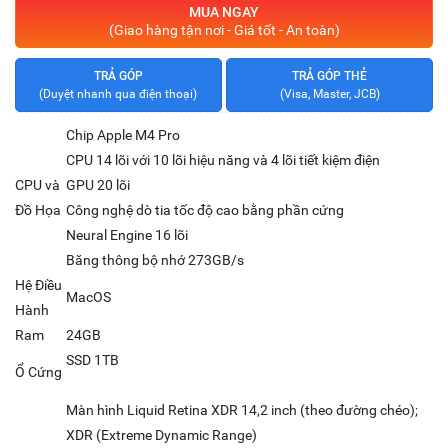
MUA NGAY
(Giao hàng tận nơi - Giá tốt - An toàn)
TRẢ GÓP
TRẢ GÓP THẺ
(Duyệt nhanh qua điện thoại)
(Visa, Master, JCB)
Chip Apple M4 Pro
CPU 14 lõi với 10 lõi hiệu năng và 4 lõi tiết kiệm điện
CPU và
GPU 20 lõi
Đồ Họa
Công nghệ dò tia tốc độ cao bằng phần cứng
Neural Engine 16 lõi
Băng thông bộ nhớ 273GB/s
Hệ Điều
MacOS
Hành
Ram
24GB
SSD 1TB
Ổ Cứng
Màn hình Liquid Retina XDR 14,2 inch (theo đường chéo);
XDR (Extreme Dynamic Range)