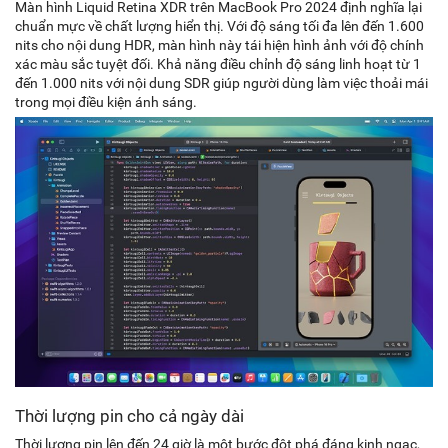
Màn hình Liquid Retina XDR trên MacBook Pro 2024 định nghĩa lại
chuẩn mực về chất lượng hiển thị. Với độ sáng tối đa lên đến 1.600
nits cho nội dung HDR, màn hình này tái hiện hình ảnh với độ chính
xác màu sắc tuyệt đối. Khả năng điều chỉnh độ sáng linh hoạt từ 1
đến 1.000 nits với nội dung SDR giúp người dùng làm việc thoải mái
trong mọi điều kiện ánh sáng.
Thời lượng pin cho cả ngày dài
Thời lượng pin lên đến 24 giờ là một bước đột phá đáng kinh ngạc,