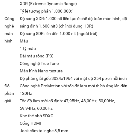
XDR (Extreme Dynamic Range)
Tỷ lệ tương phản 1.000.000:1
Công
Độ sáng XDR: 1.000 nit liên tục ở chế độ toàn màn hình, độ
nghệ
sáng đỉnh 1.600 nit3 (chỉ nội dung HDR)
màn
Độ sáng SDR: lên đến 1.000 nit (ngoài trời)
hình
Màu
1 tỷ màu
Dải màu rộng (P3)
Công nghệ True Tone
Màn hình Nano-texture
Độ phân giải gốc 3024x1964 với mật độ 254 pixel mỗi inch
Độ
Công nghệ ProMotion với tốc độ làm mới thích ứng lên đến
phân
120Hz
giải
Tốc độ làm mới cố định: 47,95Hz, 48,00Hz, 50,00Hz,
59,94Hz, 60,00Hz
Khe thẻ nhớ SDXC
Cổng HDMI
Jack cắm tai nghe 3,5 mm