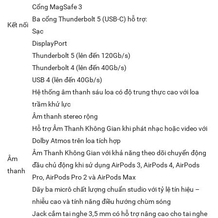
Cổng MagSafe 3
Ba cổng Thunderbolt 5 (USB‑C) hỗ trợ:
Kết nối
Sạc
DisplayPort
Thunderbolt 5 (lên đến 120Gb/s)
Thunderbolt 4 (lên đến 40Gb/s)
USB 4 (lên đến 40Gb/s)
Hệ thống âm thanh sáu loa có độ trung thực cao với loa
trầm khử lực
Âm thanh stereo rộng
Hỗ trợ Âm Thanh Không Gian khi phát nhạc hoặc video với
Dolby Atmos trên loa tích hợp
Âm Thanh Không Gian với khả năng theo dõi chuyển động
Âm
đầu chủ động khi sử dụng AirPods 3, AirPods 4, AirPods
thanh
Pro, AirPods Pro 2 và AirPods Max
Dãy ba micrô chất lượng chuẩn studio với tỷ lệ tín hiệu –
nhiễu cao và tính năng điều hướng chùm sóng
Jack cắm tai nghe 3,5 mm có hỗ trợ nâng cao cho tai nghe