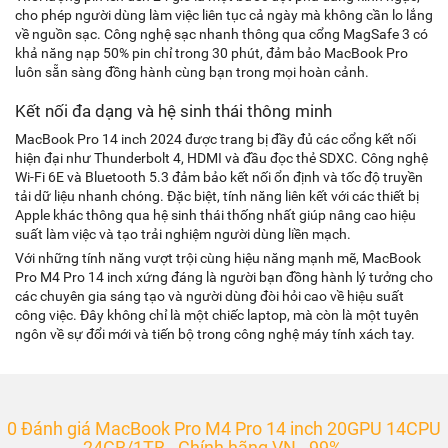
cho phép người dùng làm việc liên tục cả ngày mà không cần lo lắng
về nguồn sạc. Công nghệ sạc nhanh thông qua cổng MagSafe 3 có
khả năng nạp 50% pin chỉ trong 30 phút, đảm bảo MacBook Pro
luôn sẵn sàng đồng hành cùng bạn trong mọi hoàn cảnh.
Kết nối đa dạng và hệ sinh thái thông minh
MacBook Pro 14 inch 2024 được trang bị đầy đủ các cổng kết nối
hiện đại như Thunderbolt 4, HDMI và đầu đọc thẻ SDXC. Công nghệ
Wi-Fi 6E và Bluetooth 5.3 đảm bảo kết nối ổn định và tốc độ truyền
tải dữ liệu nhanh chóng. Đặc biệt, tính năng liên kết với các thiết bị
Apple khác thông qua hệ sinh thái thống nhất giúp nâng cao hiệu
suất làm việc và tạo trải nghiệm người dùng liền mạch.
Với những tính năng vượt trội cùng hiệu năng mạnh mẽ, MacBook
Pro M4 Pro 14 inch xứng đáng là người bạn đồng hành lý tưởng cho
các chuyên gia sáng tạo và người dùng đòi hỏi cao về hiệu suất
công việc. Đây không chỉ là một chiếc laptop, mà còn là một tuyên
ngôn về sự đổi mới và tiến bộ trong công nghệ máy tính xách tay.
0 Đánh giá MacBook Pro M4 Pro 14 inch 20GPU 14CPU
24GB/1TB - Chính hãng VN - 99%