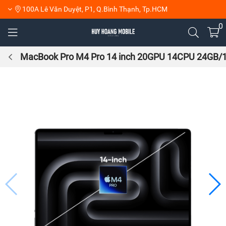
100A Lê Văn Duyệt, P1, Q.Bình Thạnh, Tp.HCM
0
MacBook Pro M4 Pro 14 inch 20GPU 14CPU 24GB/1T