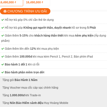
16,490,000 ₫
16,490,000 ₫
CHƯƠNG TRÌNH ƯU ĐÃI
Hỗ trợ trả góp 0% chỉ cần thẻ tín dụng
Hỗ trợ trả góp
Không gọi người thân, duyệt nhanh
hồ sơ trong
5 Phút
Giảm thêm
5-15%
cho
khách hàng thân thiết
khi mua
kèm phụ kiện
(Áp dụng 
phẩm)
Giảm thêm lên đến
12%
khi mua phụ kiện
Giảm thêm
100.000đ
khi mua kèm Pencil 1, Pencil 2, Bàn phím iPad
Bảo hành 1 đổi 1
khi có lỗi
Bảo hành phần mềm trọn đời
Tặng gói
Bảo Hành 1 Năm
Tặng Voucher mua cốc cáp sạc chính hãng
Tặng
1.000.000đ
khi Trade-in
Tặng
Nón Bảo Hiểm sành điệu
Huy Hoàng Mobile