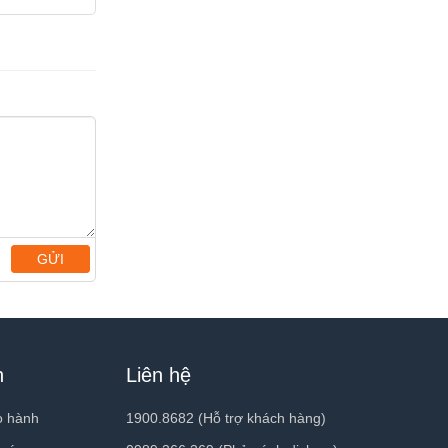
GỬI
h
Liên hệ
o hành
1900.8682 (Hỗ trợ khách hàng)