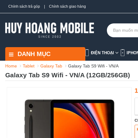
Chính sách trả góp
|
Chính sách giao hàng
DANH MỤC
ĐIỆN THOẠI
IPHO
Home
Tablet
Galaxy Tab
Galaxy Tab S9 Wifi - VN/A
Galaxy Tab S9 Wifi - VN/A (12GB/256GB)
1
C