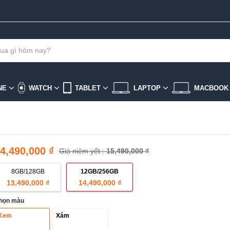
NE
WATCH
TABLET
LAPTOP
MACBOO
4,490,000 ₫
Giá niêm yết :
15,490,000 ₫
8GB/128GB
12GB/256GB
13,490,000 ₫
14,490,000 ₫
họn màu
Kem
Xám