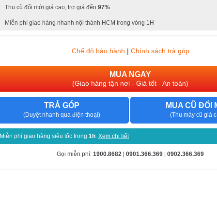
Thu cũ đổi mới giá cao, trợ giá đến
97%
Miễn phí giao hàng nhanh nội thành HCM trong vòng 1H
Chế độ bảo hành
|
Chính sách trả góp
MUA NGAY
(Giao hàng tận nơi - Giá tốt - An toàn)
TRẢ GÓP
MUA CŨ ĐỔI 
(Duyệt nhanh qua điện thoại)
(Thu máy cũ giá c
Miễn phí giao hàng siêu tốc trong
1h
.
Xem chi tiết
Gọi miễn phí:
1900.8682
|
0901.366.369
|
0902.366.369