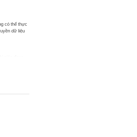
ng có thể thực
ruyền dữ liệu
bị gián đoạn
n vẹn hơn bao
 cao trải
ất.
ame vô cùng
ược gia công