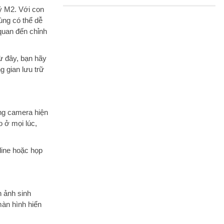
lý M2. Với con
ùng có thể dễ
quan đến chỉnh
ừ đây, bạn hãy
g gian lưu trữ
ng camera hiện
 ở mọi lúc,
line hoặc họp
h ảnh sinh
màn hình hiển