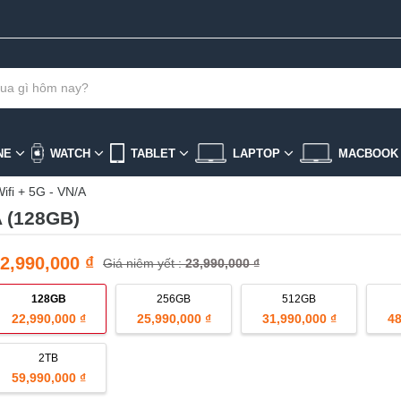
NE
WATCH
TABLET
LAPTOP
MACBOO
ifi + 5G - VN/A
A (128GB)
2,990,000 ₫
Giá niêm yết :
23,990,000 ₫
128GB
256GB
512GB
22,990,000 ₫
25,990,000 ₫
31,990,000 ₫
48
2TB
59,990,000 ₫