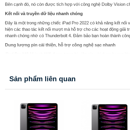
Bên cạnh đó, nó còn được tích hợp với công nghệ Dolby Vision 
Kết nối và truyền dữ liệu nhanh chóng
Đây là một trong những chiếc iPad Pro 2022 có khả năng kết nối v
hiện các thao tác kết nối mượt mà hỗ trợ cho các hoạt động giải 
nhanh chóng nhờ có Thunderbolt 4. Đảm bảo bạn hoàn thành công
Dung lượng pin cải thiện, hỗ trợ công nghệ sạc nhanh
iPad Pro M2 11 inch Wifi được trang bị viên pin với dung lượng l
giữa chừng. Bên cạnh đó, máy còn được hỗ trợ tính năng sạc nha
giờ hết.
Hỗ trợ kết nối với các thiết bị công nghệ hiện đại
Sản phẩm liên quan
Khi sử dụng iPad Pro M2 người dùng sẽ được hỗ trợ kết nối nhanh 
nghiệm đánh máy, nhà sản xuất cho phép thiết bị có thể kết nối v
Không những thế, máy còn có thể kết nối với bút Apple Pencil gi
hiện đại.
Sở hữu thiết kế sang trọng, hiện đại
Người dùng sẽ bị thu hút bởi vẻ đẹp bên ngoài của chiếc Apple i