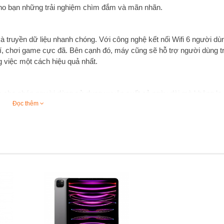
cho bạn những trải nghiệm chìm đắm và mãn nhãn.
à truyền dữ liệu nhanh chóng. Với công nghệ kết nối Wifi 6 người dù
trí, chơi game cực đã. Bên cạnh đó, máy cũng sẽ hỗ trợ người dùng t
 việc một cách hiệu quả nhất.
ớn cho phép người dùng sử dụng xuyên suốt cả ngày dài mà không lo 
nh giúp người dùng có thể sạc pin nhanh chóng, cho trải nghiệm trọ
Đọc thêm
chóng với các thiết bị công nghệ hiện đại đến từ nhà Apple. Để nâng
ới bàn phím Magic hỗ trợ đèn màu mang đến hiệu quả công việc tốt nh
úp bạn thực hiện thao tác nhanh chóng cùng với bộ điều khiển chơi g
Pad Pro 11 2022 M2 WiFi. Bởi chúng sở hữu một thiết kế đặc trưng, đ