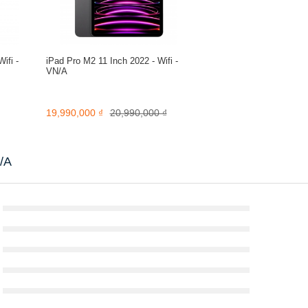
người dùng có thể dễ dàng mang theo bên mình đến bất cứ nơi đâu họ
iúp cho người dùng toát lên vẻ đẹp sang trọng, quý phái khi cầm t
ifi -
iPad Pro M2 11 Inch 2022 - Wifi -
VN/A
19,990,000 ₫
20,990,000 ₫
N/A