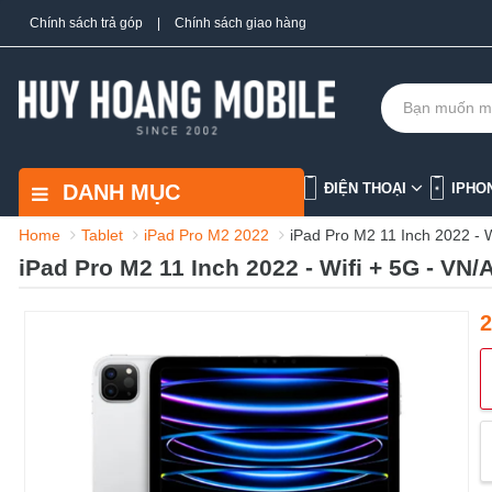
Chính sách trả góp
|
Chính sách giao hàng
DANH MỤC
ĐIỆN THOẠI
IPHO
Home
Tablet
iPad Pro M2 2022
iPad Pro M2 11 Inch 2022 - W
iPad Pro M2 11 Inch 2022 - Wifi + 5G - VN/
2