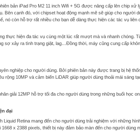
 phiên bản iPad Pro M2 11 inch Wifi + 5G được nâng cấp lên chip xử 
vụ. Bên cạnh đó, với chipset hoạt động mạnh mẽ sẽ giúp cho người d
 nó còn hỗ trợ rất nhiều cho bạn dễ dàng thực hiện các tác vụ liên 
g thực hiện đa tác vụ cùng một lúc rất mượt mà và nhanh chóng. T
ng sợ xảy ra tình trạng giật, lag…Đồng thời, máy cũng cung cấp khôn
uyên nghiệp cho người dùng. Bởi phiên bản này được trang bị hệ thố
êu rộng 10MP và cảm biến LiDAR giúp người dùng thoải mái sáng tạo
phân giải 12MP hỗ trợ tối đa cho người dùng trong những buổi học on
ện đại
h Liquid Retina mang đến cho người dùng trải nghiệm với những hìn
i 1668 x 2388 pixels, thiết bị này đảm bảo màn đến cho người dùng 