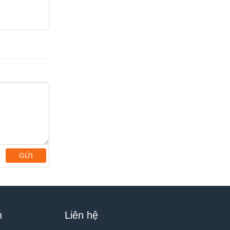
GỬI
h
Liên hệ