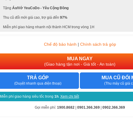
Tặng
Áo/Vớ YeuCoDo - Yêu Cộng Đồng
Thu cũ đổi mới giá cao, trợ giá đến
97%
Miễn phí giao hàng nhanh nội thành HCM trong vòng 1H
Chế độ bảo hành
|
Chính sách trả góp
MUA NGAY
(Giao hàng tận nơi - Giá tốt - An toàn)
TRẢ GÓP
MUA CŨ ĐỔI 
(Duyệt nhanh qua điện thoại)
(Thu máy cũ giá c
Miễn phí giao hàng siêu tốc trong
1h
.
Xem chi tiết
Gọi miễn phí:
1900.8682
|
0901.366.369
|
0902.366.369