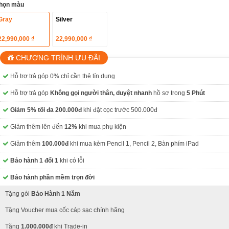
họn màu
Gray
Silver
22,990,000 ₫
22,990,000 ₫
CHƯƠNG TRÌNH ƯU ĐÃI
Hỗ trợ trả góp 0% chỉ cần thẻ tín dụng
Hỗ trợ trả góp
Không gọi người thân, duyệt nhanh
hồ sơ trong
5 Phút
Giảm 5% tối đa 200.000đ
khi đặt cọc trước 500.000đ
Giảm thêm lên đến
12%
khi mua phụ kiện
Giảm thêm
100.000đ
khi mua kèm Pencil 1, Pencil 2, Bàn phím iPad
Bảo hành 1 đổi 1
khi có lỗi
Bảo hành phần mềm trọn đời
Tặng gói
Bảo Hành 1 Năm
Tặng Voucher mua cốc cáp sạc chính hãng
Tặng
1.000.000đ
khi Trade-in