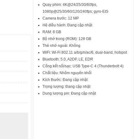
Quay phim: 4K@24/25/30/60fps,
1080p@25/30/60/120/240fps; gyro-EIS
Camera trước: 12 MP
Hệ điều hành: Đang cập nhật
RAM: 8 GB
Bộ nhớ trong (ROM): 128 GB
Thẻ nhớ ngoài: Không
WiFi: Wi-Fi 802.11 a/b/g/n/ac/6, dual-band, hotspot
Bluetooth: 5.0, A2DP, LE, EDR
Cổng kết nối/sạc: USB Type-C 4 (Thunderbolt 4)
Chất liệu: Nhôm nguyên khối
Kích thước: Đang cập nhật
Trọng lượng: Đang cập nhật
Dung lượng pin: Đang cập nhật