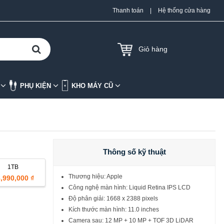
Thanh toán
|
Hệ thống cửa hàng
Giỏ hàng
K
PHỤ KIỆN
KHO MÁY CŨ
Thông số kỹ thuật
1TB
Thương hiệu: Apple
,990,000 ₫
Công nghệ màn hình: Liquid Retina IPS LCD
Độ phân giải: 1668 x 2388 pixels
Kích thước màn hình: 11.0 inches
Camera sau: 12 MP + 10 MP + TOF 3D LiDAR