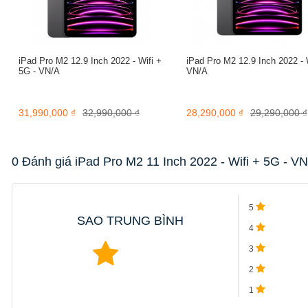
bằng nhôm chắc chắn, gọn nhẹ khi trọng lượng chỉ 466g. Từ đó, 
Bên cạnh đó, phiên bản này còn sở hữu những màu sắc độc quyền g
iPad này.
iPad Pro M2 12.9 Inch 2022 - Wifi +
iPad Pro M2 12.9 Inch 2022 - W
5G - VN/A
VN/A
31,990,000 ₫
32,990,000 ₫
28,290,000 ₫
29,290,000 ₫
0 Đánh giá iPad Pro M2 11 Inch 2022 - Wifi + 5G - V
5
SAO TRUNG BÌNH
4
3
2
1