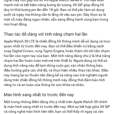
nghệ máy học gấp đôi so với Apple Watch Series 8. Với hiệu suất
mạnh mẽ và tiết kiệm năng lượng ấn tượng, S9 SiP giúp đồng hồ
duy trì thời lượng pin lên đến 18 giờ. Bạn có thể yên tâm sử dụng
suốt cả ngày mà không cần lo lắng về việc sạc pin. Đây thực sự là
một cỗ máy đáng ngạc nhiên, sẵn sàng đồng hành cùng bạn trong
mọi hoạt động.
Thao tác dễ dàng với tính năng chạm hai lần
Apple Watch S9 LTE là chiếc đồng hồ thông minh dễ sử dụng và trực
quan nhất từ trước đến nay. Bạn có thể điều khiển nó bằng cách
xoay Digital Crown, rung Taptic Engine, hoặc thậm chí chỉ cần chạm
hai lần vào ngón tay của bạn. Một tính năng đáng chú ý là khả năng
chạm hai lần hoàn toàn mới mẻ trên thiết bị. Người dùng có thể sử
dụng tính năng này để tạm dừng cuộc gọi, xác nhận thông báo,
điều hướng giữa các chế độ, và thực hiện nhiều thao tác khác. Điều
này mang lại sự thuận tiện đáng kể và nâng cao trải nghiệm người
dùng trên chiếc đồng hồ thông minh này, đồng thời đảm bảo tính
riêng tư và an toàn của thông tin sức khỏe cá nhân.
Màn hình sáng nhất từ trước đến nay
Một trong những điểm đáng chú ý nhất trên Apple Watch S9 chính
là màn hình sáng nhất từ trước đến nay. Nhờ sự kết hợp giữa S9 SiP
và công nghệ màn hình tiên tiến, bạn có thể thấy rõ ngay cả văn