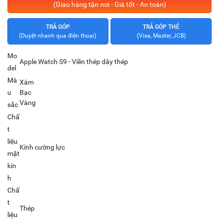
(Giao hàng tận nơi - Giá tốt - An toàn)
TRẢ GÓP
TRẢ GÓP THẺ
(Duyệt nhanh qua điện thoại)
(Visa, Master, JCB)
Mo
Apple Watch S9 - Viền thép dây thép
del
Mà
Xám
u
Bạc
Vàng
sắc
Chấ
t
liệu
Kính cường lực
mặt
kín
h
Chấ
t
Thép
liệu