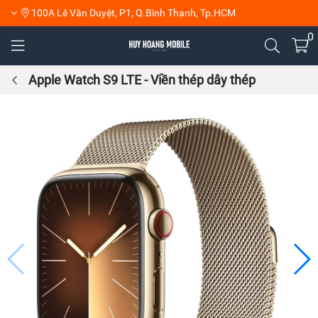
100A Lê Văn Duyệt, P1, Q.Bình Thạnh, Tp.HCM
0
Apple Watch S9 LTE - Viền thép dây thép