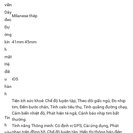
viền
Dây
Milanese thép
đeo
Đư
ờng
kín
41mm 45mm
h
mặt
Hệ
điề
u
iOS
hàn
h
Tiện ích sức khoẻ: Chế độ luyện tập, Theo dõi giấc ngủ, Đo nhịp
tim, Đếm bước chân, Tính calo tiêu thụ, Tính quãng đường chạy,
Cảm biến nhiệt độ, Phát hiện té ngã, Cảnh báo nhịp tim bất
Tín
thường.
h
Tính năng Thông minh: Có định vị GPS, Cài ứng dụng, Phát
nhạc trên đồng hồ, Chế độ luyện tập, Hiển thị thông báo điện
năn