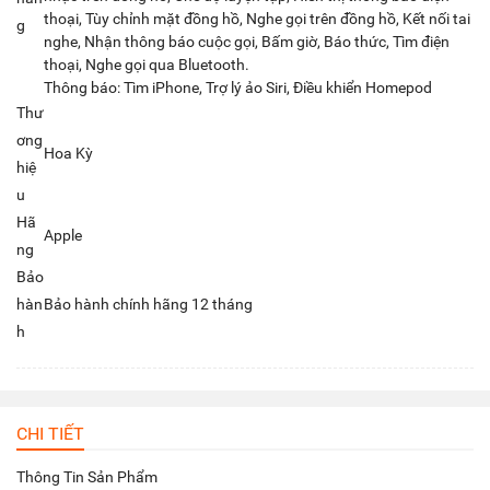
thoại, Tùy chỉnh mặt đồng hồ, Nghe gọi trên đồng hồ, Kết nối tai
g
nghe, Nhận thông báo cuộc gọi, Bấm giờ, Báo thức, Tìm điện
thoại, Nghe gọi qua Bluetooth.
Thông báo: Tìm iPhone, Trợ lý ảo Siri, Điều khiển Homepod
Thư
ơng
Hoa Kỳ
hiệ
u
Hã
Apple
ng
Bảo
hàn
Bảo hành chính hãng 12 tháng
h
CHI TIẾT
Thông Tin Sản Phẩm