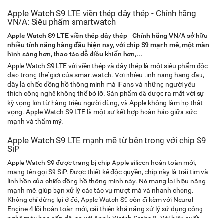
Apple Watch S9 LTE viền thép dây thép - Chính hãng
VN/A: Siêu phẩm smartwatch
Apple Watch S9 LTE viền thép dây thép - Chính hãng VN/A sở hữu
nhiều tính năng hàng đầu hiện nay, với chip S9 mạnh mẽ, một màn
hình sáng hơn, thao tác dễ điều khiển hơn,...
Apple Watch S9 LTE với viền thép và dây thép là một siêu phẩm độc
đáo trong thế giới của smartwatch. Với nhiều tính năng hàng đầu,
đây là chiếc đồng hồ thông minh mà iFans và những người yêu
thích công nghệ không thể bỏ lỡ. Sản phẩm đã được ra mắt với sự
kỳ vọng lớn từ hàng triệu người dùng, và Apple không làm họ thất
vọng. Apple Watch S9 LTE là một sự kết hợp hoàn hảo giữa sức
mạnh và thẩm mỹ.
Apple Watch S9 LTE mạnh mẽ từ bên trong với chip S9
SiP
Apple Watch S9 được trang bị chip Apple silicon hoàn toàn mới,
mang tên gọi S9 SiP. Được thiết kế độc quyền, chip này là trái tim và
linh hồn của chiếc đồng hồ thông minh này. Nó mang lại hiệu năng
mạnh mẽ, giúp bạn xử lý các tác vụ mượt mà và nhanh chóng.
Không chỉ dừng lại ở đó, Apple Watch S9 còn đi kèm với Neural
Engine 4 lõi hoàn toàn mới, cải thiện khả năng xử lý sử dụng công