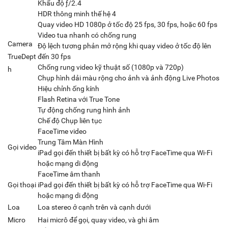
Khẩu độ ƒ/2.4
HDR thông minh thế hệ 4
Quay video HD 1080p ở tốc độ 25 fps, 30 fps, hoặc 60 fps
Video tua nhanh có chống rung
Camera
Độ lệch tương phản mở rộng khi quay video ở tốc độ lên
TrueDept
đến 30 fps
Chống rung video kỹ thuật số (1080p và 720p)
h
Chụp hình dải màu rộng cho ảnh và ảnh động Live Photos
Hiệu chỉnh ống kính
Flash Retina với True Tone
Tự động chống rung hình ảnh
Chế độ Chụp liên tục
FaceTime video
Trung Tâm Màn Hình
Gọi video
iPad gọi đến thiết bị bất kỳ có hỗ trợ FaceTime qua Wi‑Fi
hoặc mạng di động
FaceTime âm thanh
Gọi thoại
iPad gọi đến thiết bị bất kỳ có hỗ trợ FaceTime qua Wi‑Fi
hoặc mạng di động
Loa
Loa stereo ở cạnh trên và cạnh dưới
Micro
Hai micrô để gọi, quay video, và ghi âm