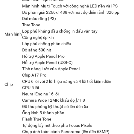
Màn hình Multi-Touch với công nghệ LED nền và IPS
Độ phân giải 2266x1488 với mật độ điểm ảnh 326 ppi
Dải màu rộng (P3)
True Tone
Lớp phủ kháng dầu chống in dấu vân tay
Màn hình
Công nghệ ép kín
Lớp phủ chống phản chiếu
Độ sáng 500 nit
Hỗ trợ Apple Pencil Pro
Hỗ trợ Apple Pencil (USB‑C)
Tính năng lướt của Apple Pencil
Chip A17 Pro
CPU 6 lõi với 2 lõi hiệu năng và 4 lõi tiết kiệm điện
Chip
GPU 5 lõi
Neural Engine 16 lõi
Camera Wide 12MP, khẩu độ ƒ/1.8
Độ thu phóng kỹ thuật số lên đến 5x
Ống kính 5 thành phần
Flash True Tone
Tự động lấy nét theo pha Focus Pixels
Chụp ảnh toàn cảnh Panorama (lên đến 63MP)