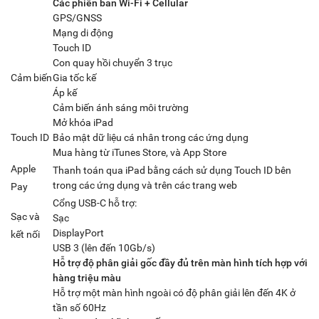
Các phiên bản Wi-Fi + Cellular
GPS/GNSS
Mạng di động
Touch ID
Con quay hồi chuyển 3 trục
Cảm biến
Gia tốc kế
Áp kế
Cảm biến ánh sáng môi trường
Mở khóa iPad
Touch ID
Bảo mật dữ liệu cá nhân trong các ứng dụng
Mua hàng từ iTunes Store, và App Store
Apple
Thanh toán qua iPad bằng cách sử dụng Touch ID bên
trong các ứng dụng và trên các trang web
Pay
Cổng USB-C hỗ trợ:
Sạc và
Sạc
DisplayPort
kết nối
USB 3 (lên đến 10Gb/s)
Hỗ trợ độ phân giải gốc đầy đủ trên màn hình tích hợp với
hàng triệu màu
Hỗ trợ một màn hình ngoài có độ phân giải lên đến 4K ở
tần số 60Hz