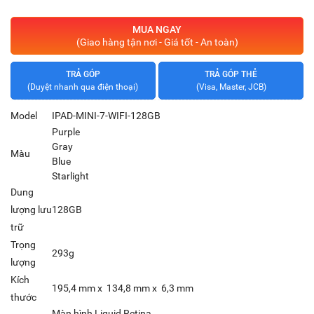
MUA NGAY
(Giao hàng tận nơi - Giá tốt - An toàn)
TRẢ GÓP
TRẢ GÓP THẺ
(Duyệt nhanh qua điện thoại)
(Visa, Master, JCB)
Model
IPAD-MINI-7-WIFI-128GB
Purple
Gray
Màu
Blue
Starlight
Dung
lượng lưu
128GB
trữ
Trọng
293g
lượng
Kích
195,4 mm x 134,8 mm x 6,3 mm
thước
Màn hình Liquid Retina