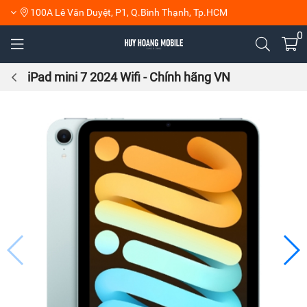
100A Lê Văn Duyệt, P1, Q.Bình Thạnh, Tp.HCM
0
iPad mini 7 2024 Wifi - Chính hãng VN