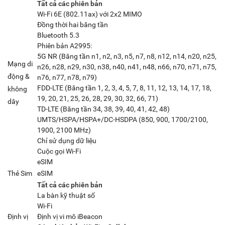
Tất cả các phiên bản
Wi‑Fi 6E (802.11ax) với 2x2 MIMO
Đồng thời hai băng tần
Bluetooth 5.3
Phiên bản A2995:
5G NR (Băng tần n1, n2, n3, n5, n7, n8, n12, n14, n20, n25,
Mạng di
n26, n28, n29, n30, n38, n40, n41, n48, n66, n70, n71, n75,
động &
n76, n77, n78, n79)
FDD-LTE (Băng tần 1, 2, 3, 4, 5, 7, 8, 11, 12, 13, 14, 17, 18,
không
19, 20, 21, 25, 26, 28, 29, 30, 32, 66, 71)
dây
TD-LTE (Băng tần 34, 38, 39, 40, 41, 42, 48)
UMTS/HSPA/HSPA+/DC‑HSDPA (850, 900, 1700/2100,
1900, 2100 MHz)
Chỉ sử dụng dữ liệu
Cuộc gọi Wi-Fi
eSIM
Thẻ Sim
eSIM
Tất cả các phiên bản
La bàn kỹ thuật số
Wi-Fi
Định vị
Định vị vi mô iBeacon