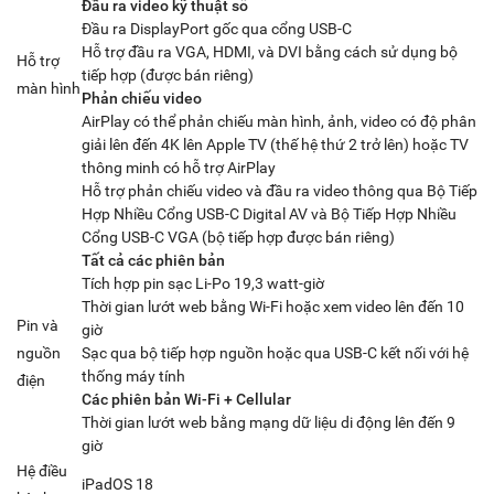
Đầu ra video kỹ thuật số
Đầu ra DisplayPort gốc qua cổng USB-C
Hỗ trợ đầu ra VGA, HDMI, và DVI bằng cách sử dụng bộ
Hỗ trợ
tiếp hợp (được bán riêng)
màn hình
Phản chiếu video
AirPlay có thể phản chiếu màn hình, ảnh, video có độ phân
giải lên đến 4K lên Apple TV (thế hệ thứ 2 trở lên) hoặc TV
thông minh có hỗ trợ AirPlay
Hỗ trợ phản chiếu video và đầu ra video thông qua Bộ Tiếp
Hợp Nhiều Cổng USB-C Digital AV và Bộ Tiếp Hợp Nhiều
Cổng USB-C VGA (bộ tiếp hợp được bán riêng)
Tất cả các phiên bản
Tích hợp pin sạc Li-Po 19,3 watt‑giờ
Thời gian lướt web bằng Wi-Fi hoặc xem video lên đến 10
Pin và
giờ
nguồn
Sạc qua bộ tiếp hợp nguồn hoặc qua USB-C kết nối với hệ
thống máy tính
điện
Các phiên bản Wi-Fi + Cellular
Thời gian lướt web bằng mạng dữ liệu di động lên đến 9
giờ
Hệ điều
iPadOS 18