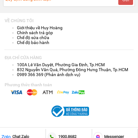
VỀ CHÚNG TÔI
Giới thiệu về Huy Hoàng
Chính sách trả góp
Chế độ sửa chữa
Chế độ bảo hành
ĐỊA CHỈ CỬA HÀNG
100A Lê Văn Duyệt, Phường Gia Định, Tp.HCM
832 Nguyễn Văn Quá, Phường Đông Hưng Thuận, Tp.HCM
0989 366 369 (Phản ánh dịch vụ)
Phương thức thanh toán
MUA NGAY
TRẢ GÓP 0%
Chat Zalo
1900.8682
Messenger