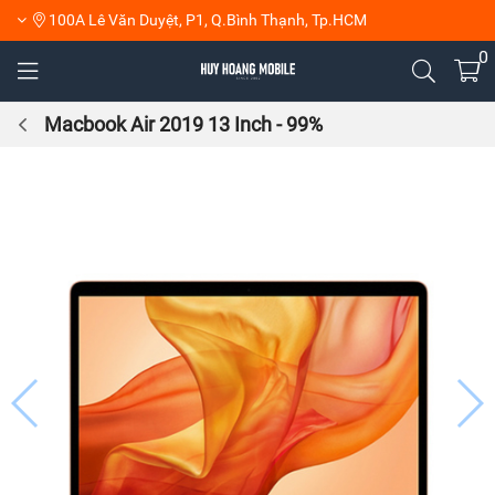
100A Lê Văn Duyệt, P1, Q.Bình Thạnh, Tp.HCM
0
Macbook Air 2019 13 Inch - 99%